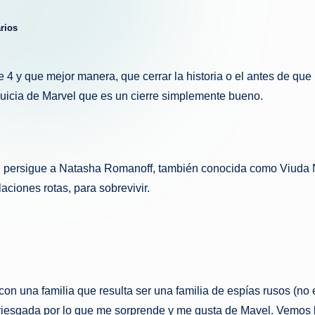
g
rios
u
e
se 4 y que mejor manera, que cerrar la historia o el antes de 
quicia de Marvel que es un cierre simplemente bueno.
d
a
, persigue a Natasha Romanoff, también conocida como Viuda Ne
ciones rotas, para sobrevivir.
 una familia que resulta ser una familia de espías rusos (no e
arriesgada por lo que me sorprende y me gusta de Mavel. Vemos 