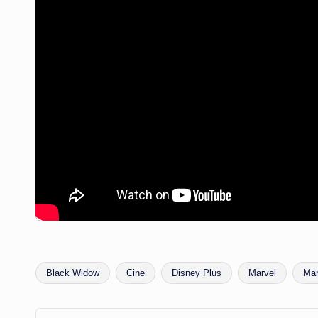
Black Widow
Cine
Disney Plus
Marvel
Mar
Etiquetas: