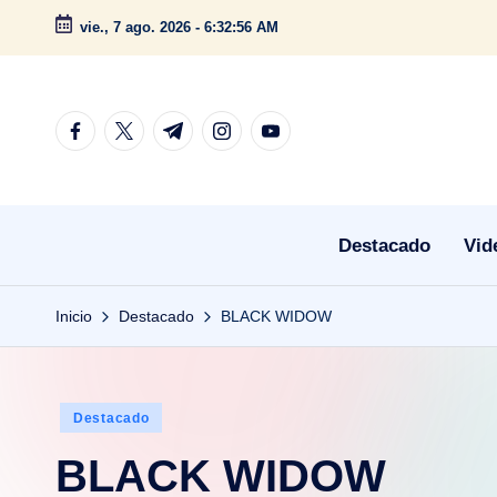
vie., 7 ago. 2026
-
6:32:57 AM
Saltar
al
contenido
facebook.com
twitter.com
t.me
instagram.com
youtube.com
Destacado
Vid
Inicio
Destacado
BLACK WIDOW
Publicado
Destacado
en
BLACK WIDOW