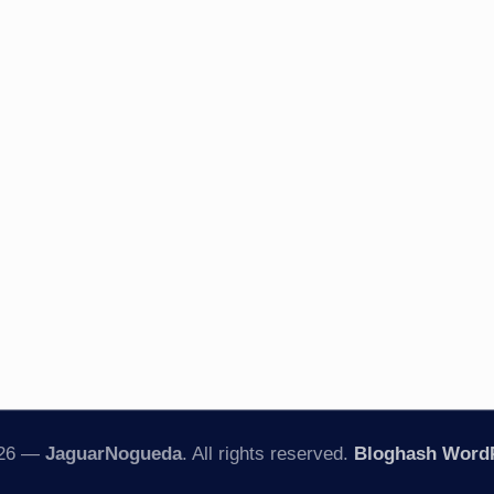
026 —
JaguarNogueda
. All rights reserved.
Bloghash Word