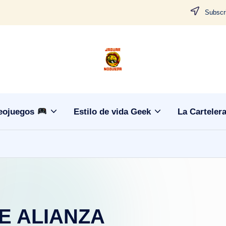
Subscri
J
CONTENIDO
PARA
a
TODOS
g
eojuegos
Estilo de vida Geek
La Carteler
u
a
r
N
E ALIANZA
o