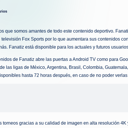
g
rios
u
e
os que somos amantes de todo este contenido deportivo. Fanatiz,
televisión Fox Sports por lo que aumentara sus contenidos co
d
s. Fanatiz está disponible para los actuales y futuros usuari
a
tenidos de Fanatiz abre las puertas a Android TV como para Go
s de las ligas de México, Argentina, Brasil, Colombia, Guatema
ponibles hasta 72 horas después, en caso de no poder verlas 
s torneos gracias a su calidad de imagen en alta resolución 4K