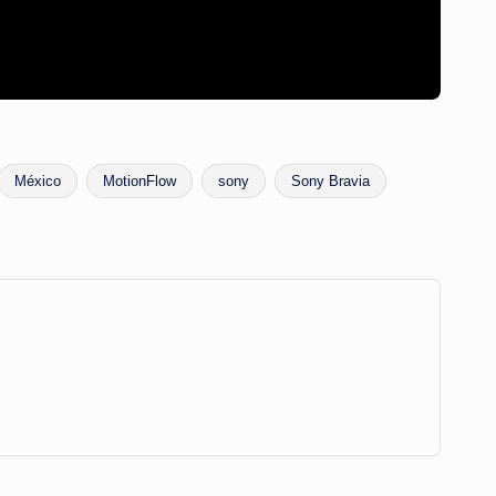
México
MotionFlow
sony
Sony Bravia