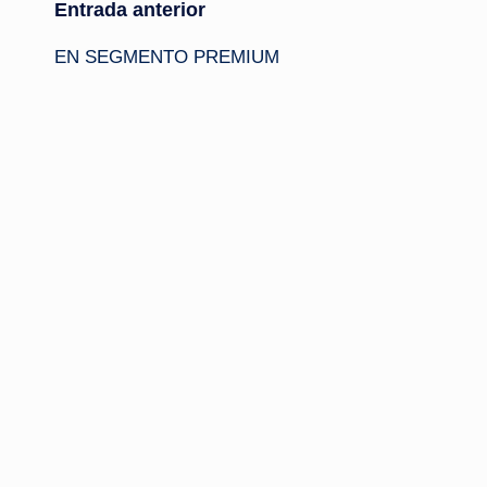
Navegación
Entrada anterior
EN SEGMENTO PREMIUM
de
entradas