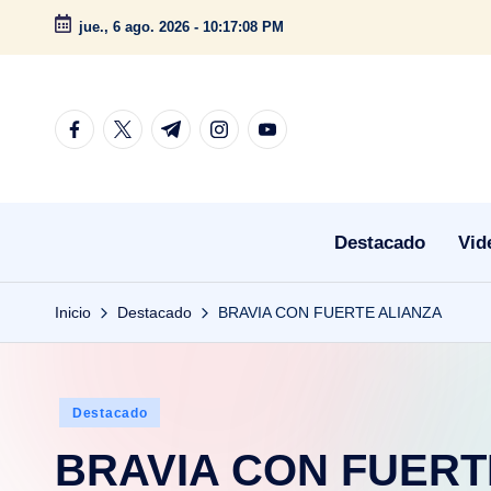
jue., 6 ago. 2026
-
10:17:08 PM
Saltar
al
contenido
facebook.com
twitter.com
t.me
instagram.com
youtube.com
Destacado
Vid
Inicio
Destacado
BRAVIA CON FUERTE ALIANZA
Publicado
Destacado
en
BRAVIA CON FUERT