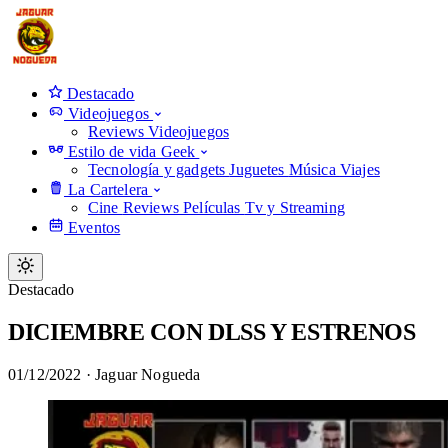
Destacado
Videojuegos
Reviews Videojuegos
Estilo de vida Geek
Tecnología y gadgets
Juguetes
Música
Viajes
La Cartelera
Cine
Reviews Películas
Tv y Streaming
Eventos
Destacado
DICIEMBRE CON DLSS Y ESTRENOS
01/12/2022
·
Jaguar Nogueda