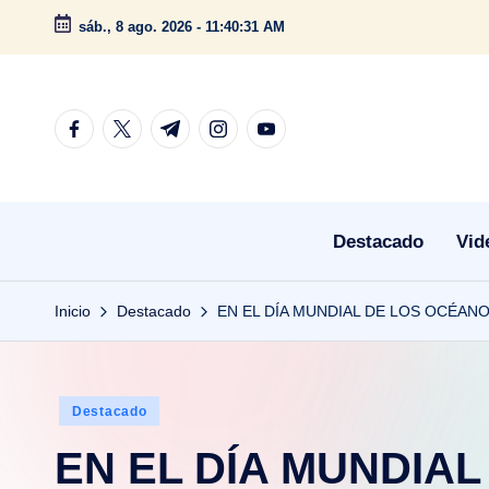
sáb., 8 ago. 2026
-
11:40:31 AM
Saltar
al
contenido
facebook.com
twitter.com
t.me
instagram.com
youtube.com
Destacado
Vid
Inicio
Destacado
EN EL DÍA MUNDIAL DE LOS OCÉAN
Publicado
Destacado
en
EN EL DÍA MUNDIA