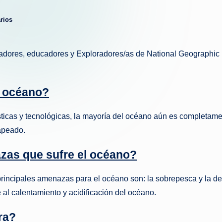
g
rios
u
e
arradores, educadores y Exploradores/as de National Geographic
d
l océano?
a
sticas y tecnológicas, la mayoría del océano aún es completam
apeado.
azas que sufre el océano?
 principales amenazas para el océano son: la sobrepesca y la de
e al calentamiento y acidificación del océano.
ra?