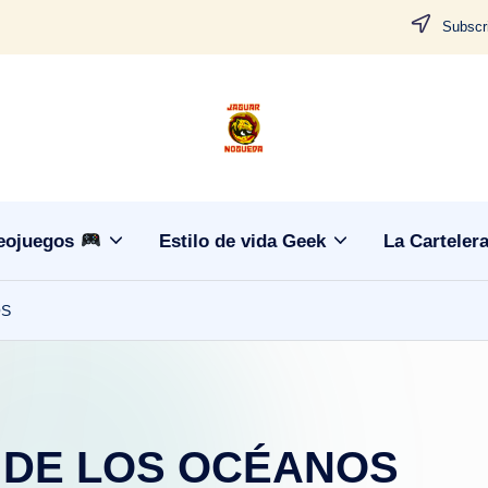
Subscri
J
CONTENIDO
PARA
a
TODOS
g
eojuegos
Estilo de vida Geek
La Carteler
u
OS
a
r
N
L DE LOS OCÉANOS
o