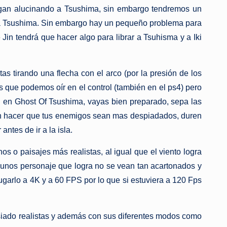
llegan alucinando a Tsushima, sin embargo tendremos un
as a Tsushima. Sin embargo hay un pequeño problema para
Jin tendrá que hacer algo para librar a Tsuhisma y a Iki
as tirando una flecha con el arco (por la presión de los
s que podemos oír en el control (también en el ps4) pero
Iki en Ghost Of Tsushima, vayas bien preparado, sepa las
ran hacer que tus enemigos sean mas despiadados, duren
ntes de ir a la isla.
os o paisajes más realistas, al igual que el viento logra
lgunos personaje que logra no se vean tan acartonados y
ugarlo a 4K y a 60 FPS por lo que si estuviera a 120 Fps
asiado realistas y además con sus diferentes modos como