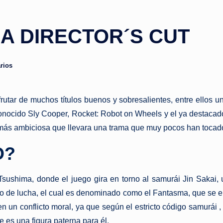
A DIRECTOR´S CUT
rios
utar de muchos títulos buenos y sobresalientes, entre ellos un
a conocido Sly Cooper, Rocket: Robot on Wheels y el ya destac
o más ambiciosa que llevara una trama que muy pocos han toca
O?
Tsushima, donde el juego gira en torno al samurái Jin Sakai, 
o de lucha, el cual es denominado como el Fantasma, que se en
o en un conflicto moral, ya que según el estricto código samurá
e es una figura paterna para él.