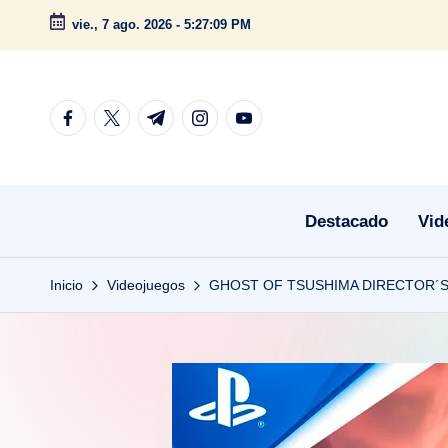
vie., 7 ago. 2026
-
5:27:11 PM
Saltar
al
contenido
facebook.com
twitter.com
t.me
instagram.com
youtube.com
Destacado
Vid
Inicio
Videojuegos
GHOST OF TSUSHIMA DIRECTOR´S