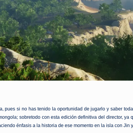
, pues si no has tenido la oportunidad de jugarlo y saber toda e
ngola; sobretodo con esta edición definitiva del director, ya 
aciendo énfasis a la historia de ese momento en la isla con Jin 