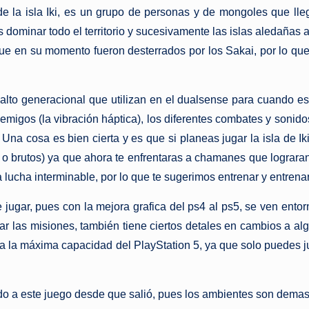
 de la isla Iki, es un grupo de personas y de mongoles que 
s dominar todo el territorio y sucesivamente las islas aledañ
que en su momento fueron desterrados por los Sakai, por lo que 
salto generacional que utilizan en el dualsense para cuando est
emigos (la vibración háptica), los diferentes combates y sonido
 Una cosa es bien cierta y es que si planeas jugar la isla de 
s o brutos) ya que ahora te enfrentaras a chamanes que logra
cha interminable, por lo que te sugerimos entrenar y entrenar a
 jugar, pues con la mejora grafica del ps4 al ps5, se ven entorn
r las misiones, también tiene ciertos detales en cambios a a
a la máxima capacidad del PlayStation 5, ya que solo puedes j
dido a este juego desde que salió, pues los ambientes son dem