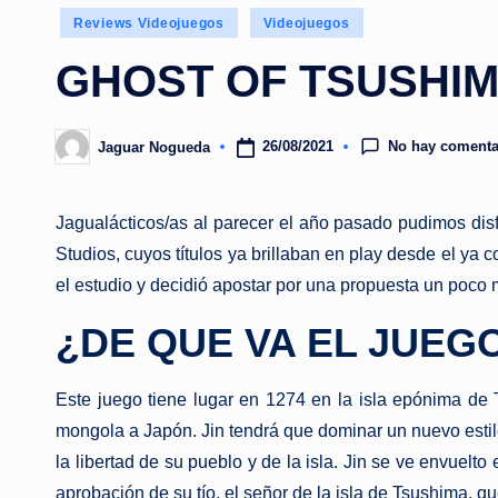
Publicado
Reviews Videojuegos
Videojuegos
en
GHOST OF TSUSHIM
No hay comenta
26/08/2021
Jaguar Nogueda
Publicado
por
Jagualácticos/as al parecer el año pasado pudimos disfr
Studios, cuyos títulos ya brillaban en play desde el y
el estudio y decidió apostar por una propuesta un poc
¿DE QUE VA EL JUEG
Este juego tiene lugar en 1274 en la isla epónima de 
mongola a Japón. Jin tendrá que dominar un nuevo estil
la libertad de su pueblo y de la isla. Jin se ve envuelt
aprobación de su tío, el señor de la isla de Tsushima, qu