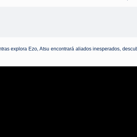
tras explora Ezo, Atsu encontrará aliados inesperados, descubr