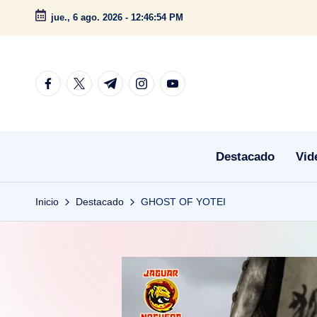
jue., 6 ago. 2026
-
12:46:55 PM
Saltar
al
contenido
facebook.com
twitter.com
t.me
instagram.com
youtube.com
Destacado
Vid
Inicio
Destacado
GHOST OF YOTEI