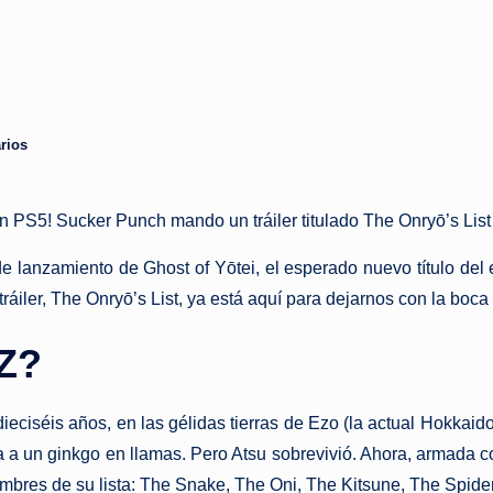
rios
en PS5! Sucker Punch mando un tráiler titulado The Onryō’s List
e lanzamiento de Ghost of Yōtei, el esperado nuevo título del 
áiler, The Onryō’s List, ya está aquí para dejarnos con la boca 
Z?
ciséis años, en las gélidas tierras de Ezo (la actual Hokkaido
da a un ginkgo en llamas. Pero Atsu sobrevivió. Ahora, armada
mbres de su lista: The Snake, The Oni, The Kitsune, The Spider