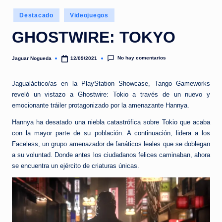
e
Publicado
d
Destacado
Videojuegos
en
a
GHOSTWIRE: TOKYO
No hay comentarios
Jaguar Nogueda
12/09/2021
Publicado
por
Jagualáctico/as en la PlayStation Showcase, Tango Gameworks
reveló un vistazo a Ghostwire: Tokio a través de un nuevo y
emocionante tráiler protagonizado por la amenazante Hannya.
Hannya ha desatado una niebla catastrófica sobre Tokio que acaba
con la mayor parte de su población. A continuación, lidera a los
Faceless, un grupo amenazador de fanáticos leales que se doblegan
a su voluntad. Donde antes los ciudadanos felices caminaban, ahora
se encuentra un ejército de criaturas únicas.