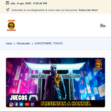
sáb., 8 ago. 2026
-
5:30:42 PM
Saltar
Subscribe to our bloghashter & never miss our best posts.
Subscribe Now!
al
contenido
J
CONTENIDO
PARA
a
TODOS
Inicio
Destacado
GHOSTWIRE: TOKYO
g
u
a
r
N
o
g
u