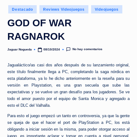
e
Publicado
d
Destacado
Reviews Videojuegos
Videojuegos
en
a
GOD OF WAR
RAGNAROK
No hay comentarios
Jaguar Nogueda
08/10/2024
Publicado
por
Jagualáctico/as casi dos años después de su lanzamiento original,
este título finalmente llega a PC, completando la saga nórdica en
esta plataforma, ya lo he dicho anteriormente en la reseña para su
versión en Playstation, es una gran secuela que sube las
expectativas y se vuelve un gran desafío para los jugadores. Se ve
todo el amor puesto por el equipo de Santa Monica y agregado a
esto el DLC del Valhalla.
Para esto el juego empezó un tanto en controversia, ya que la gente
se queja de que el hacer el port de PlayStation a PC, los está
obligando a iniciar sesión en la misma, para poder otorgar acceso al
juego, es importante aclarar y tomar en cuenta a nivel personal,