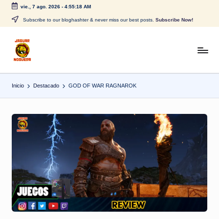
vie., 7 ago. 2026
-
4:55:19 AM
Saltar
Subscribe to our bloghashter & never miss our best posts.
Subscribe Now!
al
contenido
J
CONTENIDO
PARA
a
TODOS
Inicio
Destacado
GOD OF WAR RAGNAROK
g
u
a
r
N
o
g
u