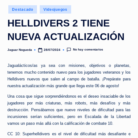
e
Publicado
d
Destacado
Videojuegos
en
a
HELLDIVERS 2 TIENE
NUEVA ACTUALIZACIÓN
No hay comentarios
Jaguar Nogueda
28/07/2024
Publicado
por
Jagualácticos/as ya sea con misiones, objetivos o planetas,
tenemos mucho contenido nuevo para los jugadores veteranos y los
Helldivers nuevos que salen al campo de batalla. ¡Prepárate para
nuestra actualización más grande que llega este 06 de agosto!
Una cosa que sigue sorprendiéndonos es el deseo insaciable de los
jugadores por más criaturas, más robots, más desafíos y más
destrucción. Pensábamos que nueve niveles de dificultad para las
incursiones serían suficientes, pero en Escalada de la Libertad
vamos un paso más allá con la calificación de combate 10.
CC 10: Superhelldivers es el nivel de dificultad más desafiante e