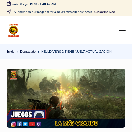
sáb., 8 ago. 2026
-
1:48:45 AM
Saltar
Subscribe to our bloghashter & never miss our best posts.
Subscribe Now!
al
contenido
J
CONTENIDO
PARA
a
TODOS
Inicio
Destacado
HELLDIVERS 2 TIENE NUEVA ACTUALIZACIÓN
g
u
a
r
N
o
g
u