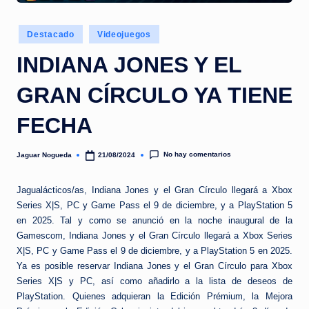
e
d
Publicado
Destacado
Videojuegos
a
en
INDIANA JONES Y EL
GRAN CÍRCULO YA TIENE
FECHA
No hay comentarios
Jaguar Nogueda
21/08/2024
Publicado
por
Jagualácticos/as, Indiana Jones y el Gran Círculo llegará a Xbox
Series X|S, PC y Game Pass el 9 de diciembre, y a PlayStation 5
en 2025. Tal y como se anunció en la noche inaugural de la
Gamescom, Indiana Jones y el Gran Círculo llegará a Xbox Series
X|S, PC y Game Pass el 9 de diciembre, y a PlayStation 5 en 2025.
Ya es posible reservar Indiana Jones y el Gran Círculo para Xbox
Series X|S y PC, así como añadirlo a la lista de deseos de
PlayStation. Quienes adquieran la Edición Prémium, la Mejora