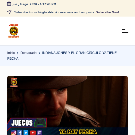
jue., 6 ago. 2026
-
4:17:49 PM
Saltar
Subscribe to our bloghashter & never miss our best posts.
Subscribe Now!
al
contenido
J
CONTENIDO
PARA
a
TODOS
Inicio
Destacado
INDIANA JONES Y EL GRAN CÍRCULO YA TIENE
g
FECHA
u
a
r
N
o
g
u