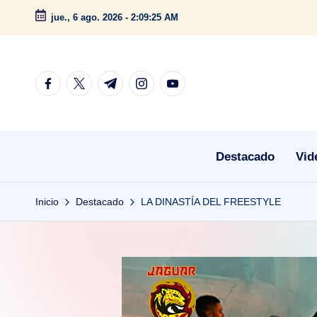
jue., 6 ago. 2026
-
2:09:26 AM
Saltar
al
contenido
facebook.com
twitter.com
t.me
instagram.com
youtube.com
Destacado
Vid
Inicio
Destacado
LA DINASTÍA DEL FREESTYLE