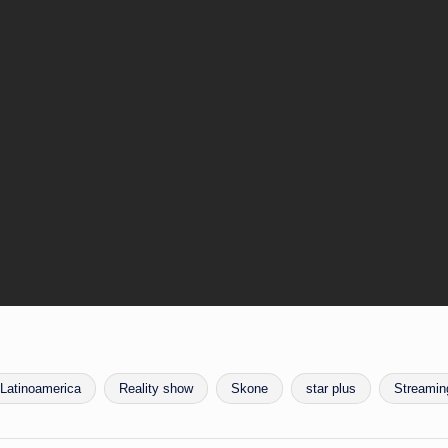
Latinoamerica
Reality show
Skone
star plus
Streamin