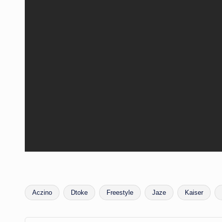
Aczino
Dtoke
Freestyle
Jaze
Kaiser
Etiquetas: