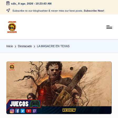
sáb., 8 ago. 2026
-
10:23:44 AM
Saltar
Subscribe to our bloghashter & never miss our best posts.
Subscribe Now!
al
contenido
J
CONTENIDO
PARA
a
TODOS
Inicio
Destacado
LA MASACRE EN TEXAS
g
u
a
r
N
o
g
u