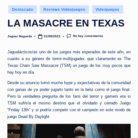
e
Publicado
d
Destacado
Reviews Videojuegos
Videojuegos
en
a
LA MASACRE EN TEXAS
No hay comentarios
Jaguar Nogueda
31/08/2023
Publicado
por
Jagualácticos/as uno de los juegos más esperados de este año, en
cuanto a su género de terror-multijugador, que claramente es The
Texas Chain Saw Massacre (TSM) un juego de los muy pocos que
hay hoy en día
Desde su anuncio tomó mucho hype y expectativas de la comunidad
con ganas de ya poder jugarlo tanto en la beta como el juego final.
Pero la verdadera pregunta de los fans del terror y gamers era si
TSM sufriría el mismo destino que el olvidado y cerrado Juego
“Friday 13th” y si podría competir con el campeón en este modo de
juego Dead By Daylight.