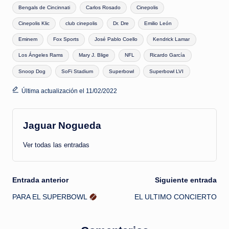
Etiquetas:
Bengals de Cincinnati
Carlos Rosado
Cinepolis
Cinepolis Klic
club cinepolis
Dr. Dre
Emilio León
Eminem
Fox Sports
José Pablo Coello
Kendrick Lamar
Los Ángeles Rams
Mary J. Blige
NFL
Ricardo García
Snoop Dog
SoFi Stadium
Superbowl
Superbowl LVI
Última actualización el 11/02/2022
Jaguar Nogueda
Ver todas las entradas
Navegación
Entrada anterior
Siguiente entrada
PARA EL SUPERBOWL
EL ULTIMO CONCIERTO
de
entradas