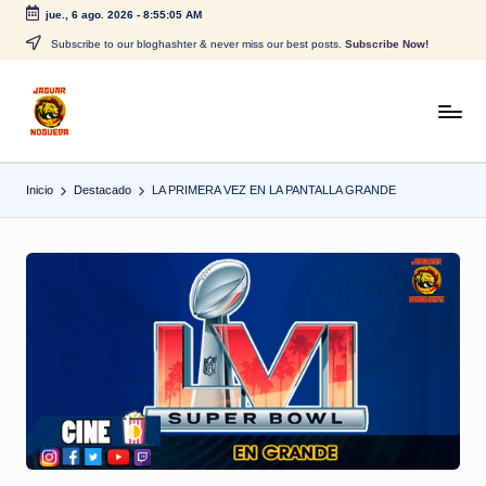
jue., 6 ago. 2026
-
8:55:05 AM
Saltar
Subscribe to our bloghashter & never miss our best posts.
Subscribe Now!
al
contenido
J
CONTENIDO
PARA
a
TODOS
Inicio
Destacado
LA PRIMERA VEZ EN LA PANTALLA GRANDE
g
u
a
r
N
o
g
u