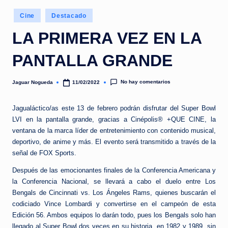
e
Publicado
d
Cine
Destacado
en
a
LA PRIMERA VEZ EN LA
PANTALLA GRANDE
No hay comentarios
Jaguar Nogueda
11/02/2022
Publicado
por
Jagualáctico/as este 13 de febrero podrán disfrutar del Super Bowl
LVI en la pantalla grande, gracias a Cinépolis® +QUE CINE, la
ventana de la marca líder de entretenimiento con contenido musical,
deportivo, de anime y más. El evento será transmitido a través de la
señal de FOX Sports.
Después de las emocionantes finales de la Conferencia Americana y
la Conferencia Nacional, se llevará a cabo el duelo entre Los
Bengals de Cincinnati vs. Los Ángeles Rams, quienes buscarán el
codiciado Vince Lombardi y convertirse en el campeón de esta
Edición 56. Ambos equipos lo darán todo, pues los Bengals solo han
llegado al Super Bowl dos veces en su historia, en 1982 y 1989, sin