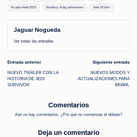
Ps plus Abril 2023
Sackboy: A big adventures
Tails Of Iron
Jaguar Nogueda
Ver todas las entradas
Navegación
Entrada anterior
Siguiente entrada
NUEVO TRÁILER CON LA
NUEVOS MODOS Y
de
HISTORIA DE JEDI
ACTUALIZACIONES PARA
SURVIVOR
BRAWL
entradas
Comentarios
Aún no hay comentarios. ¿Por qué no comienzas el debate?
Deja un comentario