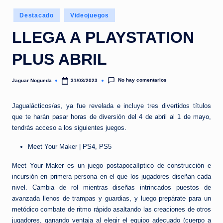
e
Publicado
d
Destacado
Videojuegos
en
a
LLEGA A PLAYSTATION
PLUS ABRIL
No hay comentarios
Jaguar Nogueda
31/03/2023
Publicado
por
Jagualácticos/as, ya fue revelada e incluye tres divertidos títulos
que te harán pasar horas de diversión del 4 de abril al 1 de mayo,
tendrás acceso a los siguientes juegos.
Meet Your Maker | PS4, PS5
Meet Your Maker es un juego postapocalíptico de construcción e
incursión en primera persona en el que los jugadores diseñan cada
nivel. Cambia de rol mientras diseñas intrincados puestos de
avanzada llenos de trampas y guardias, y luego prepárate para un
metódico combate de ritmo rápido asaltando las creaciones de otros
jugadores, ganando ventaja al elegir el equipo adecuado (cuerpo a