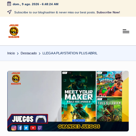
dom., 9 ago. 2026
-
6:48:24 AM
Saltar
Subscribe to our bloghashter & never miss our best posts.
Subscribe Now!
al
contenido
J
CONTENIDO
PARA
a
TODOS
Inicio
Destacado
LLEGA A PLAYSTATION PLUS ABRIL
g
u
a
r
N
o
g
u