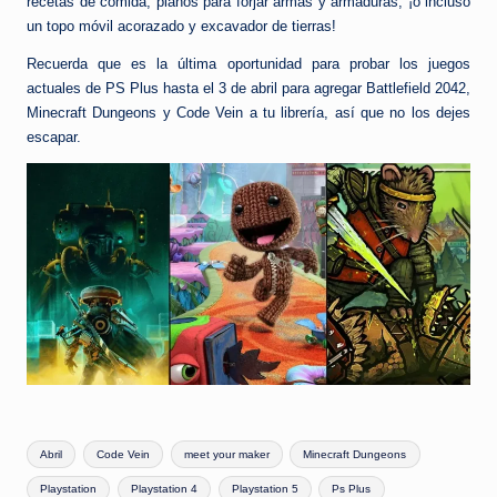
recetas de comida, planos para forjar armas y armaduras, ¡o incluso
un topo móvil acorazado y excavador de tierras!
Recuerda que es la última oportunidad para probar los juegos
actuales de PS Plus hasta el 3 de abril para agregar Battlefield 2042,
Minecraft Dungeons y Code Vein a tu librería, así que no los dejes
escapar.
Etiquetas:
Abril
Code Vein
meet your maker
Minecraft Dungeons
Playstation
Playstation 4
Playstation 5
Ps Plus