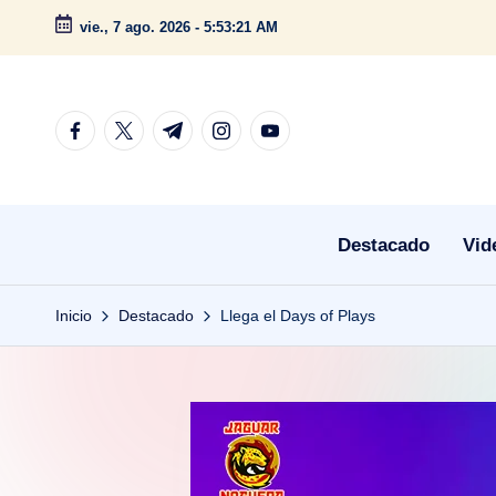
vie., 7 ago. 2026
-
5:53:22 AM
Saltar
al
contenido
facebook.com
twitter.com
t.me
instagram.com
youtube.com
Destacado
Vid
Inicio
Destacado
Llega el Days of Plays