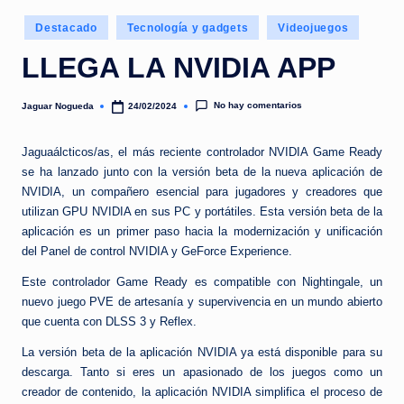
e
Publicado
d
Destacado
Tecnología y gadgets
Videojuegos
en
a
LLEGA LA NVIDIA APP
No hay comentarios
Jaguar Nogueda
24/02/2024
Publicado
por
Jaguaálcticos/as, el más reciente controlador NVIDIA Game Ready
se ha lanzado junto con la versión beta de la nueva aplicación de
NVIDIA, un compañero esencial para jugadores y creadores que
utilizan GPU NVIDIA en sus PC y portátiles. Esta versión beta de la
aplicación es un primer paso hacia la modernización y unificación
del Panel de control NVIDIA y GeForce Experience.
Este controlador Game Ready es compatible con Nightingale, un
nuevo juego PVE de artesanía y supervivencia en un mundo abierto
que cuenta con DLSS 3 y Reflex.
La versión beta de la aplicación NVIDIA ya está disponible para su
descarga. Tanto si eres un apasionado de los juegos como un
creador de contenido, la aplicación NVIDIA simplifica el proceso de