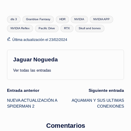
Etiquetas:
dls 3
Granblue Fantasy
HDR
NVIDIA
NVIDIA APP
NVIDIA Reflex
Pacific Drive
RTX
Skull and bones
Última actualización el 23/02/2024
Jaguar Nogueda
Ver todas las entradas
Navegación
Entrada anterior
Siguiente entrada
NUEVA ACTUALIZACIÓN A
AQUAMAN Y SUS ULTIMAS
de
SPIDERMAN 2
CONEXIONES
entradas
Comentarios