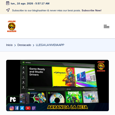
lun., 10 ago. 2026
-
5:57:17 AM
Saltar
Subscribe to our bloghashter & never miss our best posts.
Subscribe Now!
al
contenido
J
CONTENIDO
PARA
a
TODOS
Inicio
Destacado
LLEGA LA NVIDIA APP
g
u
a
r
N
o
g
u