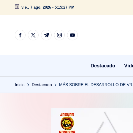
vie., 7 ago. 2026
-
5:15:28 PM
Saltar
al
contenido
facebook.com
twitter.com
t.me
instagram.com
youtube.com
Destacado
Vid
Inicio
Destacado
MÁS SOBRE EL DESARROLLO DE VR