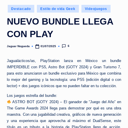
e
Publicado
d
Destacado
Estilo de vida Geek
Videojuegos
en
a
NUEVO BUNDLE LLEGA
CON PLAY
6
Jaguar Nogueda
01/07/2025
Publicado
por
Jagualácticos/as, PlayStation lanza en México un bundle
IMPERDIBLE con PS5, Astro Bot (GOTY 2024) y Gran Turismo 7,
para esto anunciaron un bundle exclusivo para México que combina
lo mejor del gaming y la tecnología: una PS5 (edición digital o con
lector) + dos juegos icónicos que no pueden faltar en tu colección.
Los juegos estrella del bundle:
ASTRO BOT (GOTY 2024) – El ganador de “Juego del Año” en
The Game Awards 2024 llega para demostrar por qué es una obra
maestra. Con una jugabilidad creativa, gráficos de nueva generación
y una experiencia que aprovecha al máximo el DualSense, este
título es un tributo a la historia de PlayStation lleno de acción,