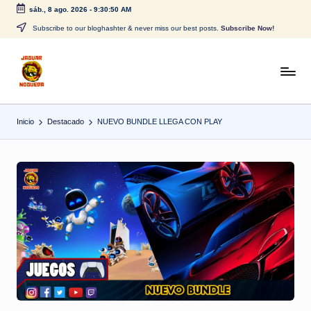
sáb., 8 ago. 2026
-
9:30:50 AM
Saltar
Subscribe to our bloghashter & never miss our best posts.
Subscribe Now!
al
contenido
J
CONTENIDO
PARA
a
TODOS
Inicio
Destacado
NUEVO BUNDLE LLEGA CON PLAY
g
u
a
r
N
o
g
u