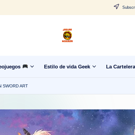
Subscri
J
CONTENIDO
PARA
a
TODOS
g
eojuegos
Estilo de vida Geek
La Carteler
u
ON SWORD ART
a
r
N
o