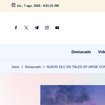
vie., 7 ago. 2026
-
8:01:33 AM
Saltar
al
contenido
facebook.com
twitter.com
t.me
instagram.com
youtube.com
Destacado
Vid
Inicio
Destacado
NUEVO DLC EN TALES OF ARISE C