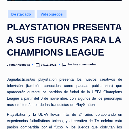
e
d
Publicado
Destacado
Videojuegos
a
en
PLAYSTATION PRESENTA
A SUS FIGURAS PARA LA
CHAMPIONS LEAGUE
No hay comentarios
Jaguar Nogueda
04/11/2021
Publicado
por
Jagualácticos/as playstation presenta los nuevos creativos de
televisión (también conocidos como pausas publicitarias) que
aparecerán durante los partidos de fútbol de la UEFA Champions
League a partir del 3 de noviembre, con algunos de los personajes
más emblemáticos de las franquicias de PlayStation.
PlayStation y la UEFA llevan más de 24 años colaborando en
experiencias futbolísticas únicas, y el creativo de TV celebra esta
pasión compartida por el fútbol y los juegos que disfrutan los