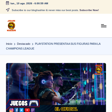
lun., 10 ago. 2026
-
6:00:59 AM
Saltar
Subscribe to our bloghashter & never miss our best posts.
Subscribe Now!
al
contenido
J
CONTENIDO
PARA
a
TODOS
Inicio
Destacado
PLAYSTATION PRESENTA A SUS FIGURAS PARA LA
g
CHAMPIONS LEAGUE
u
a
r
N
o
g
u