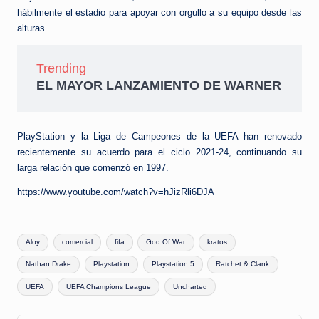
hábilmente el estadio para apoyar con orgullo a su equipo desde las
alturas.
Trending
EL MAYOR LANZAMIENTO DE WARNER
PlayStation y la Liga de Campeones de la UEFA han renovado
recientemente su acuerdo para el ciclo 2021-24, continuando su
larga relación que comenzó en 1997.
https://www.youtube.com/watch?v=hJizRli6DJA
Etiquetas:
Aloy
comercial
fifa
God Of War
kratos
Nathan Drake
Playstation
Playstation 5
Ratchet & Clank
UEFA
UEFA Champions League
Uncharted