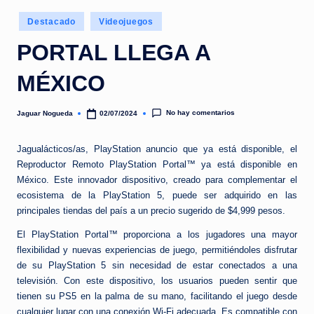
e
Publicado
d
Destacado
Videojuegos
en
a
PORTAL LLEGA A
MÉXICO
No hay comentarios
Jaguar Nogueda
02/07/2024
Publicado
por
Jagualácticos/as, PlayStation anuncio que ya está disponible, el
Reproductor Remoto PlayStation Portal™ ya está disponible en
México. Este innovador dispositivo, creado para complementar el
ecosistema de la PlayStation 5, puede ser adquirido en las
principales tiendas del país a un precio sugerido de $4,999 pesos.
El PlayStation Portal™ proporciona a los jugadores una mayor
flexibilidad y nuevas experiencias de juego, permitiéndoles disfrutar
de su PlayStation 5 sin necesidad de estar conectados a una
televisión. Con este dispositivo, los usuarios pueden sentir que
tienen su PS5 en la palma de su mano, facilitando el juego desde
cualquier lugar con una conexión Wi-Fi adecuada. Es compatible con