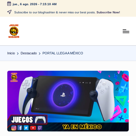
jue., 6 ago. 2026
-
7:15:11 AM
Saltar
Subscribe to our bloghashter & never miss our best posts.
Subscribe Now!
al
contenido
J
CONTENIDO
PARA
a
TODOS
Inicio
Destacado
PORTAL LLEGA A MÉXICO
g
u
a
r
N
o
g
u