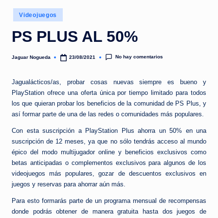
e
Publicado
d
Videojuegos
en
a
PS PLUS AL 50%
No hay comentarios
Jaguar Nogueda
23/08/2021
Publicado
por
Jagualácticos/as, probar cosas nuevas siempre es bueno y
PlayStation ofrece una oferta única por tiempo limitado para todos
los que quieran probar los beneficios de la comunidad de PS Plus, y
así formar parte de una de las redes o comunidades más populares.
Con esta suscripción a PlayStation Plus ahorra un 50% en una
suscripción de 12 meses, ya que no sólo tendrás acceso al mundo
épico del modo multijugador online y beneficios exclusivos como
betas anticipadas o complementos exclusivos para algunos de los
videojuegos más populares, gozar de descuentos exclusivos en
juegos y reservas para ahorrar aún más.
Para esto formarás parte de un programa mensual de recompensas
donde podrás obtener de manera gratuita hasta dos juegos de