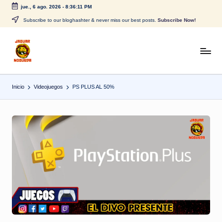
jue., 6 ago. 2026
-
8:36:11 PM
Saltar
Subscribe to our bloghashter & never miss our best posts.
Subscribe Now!
al
contenido
J
CONTENIDO
PARA
a
TODOS
Inicio
Videojuegos
PS PLUS AL 50%
g
u
a
r
N
o
g
u