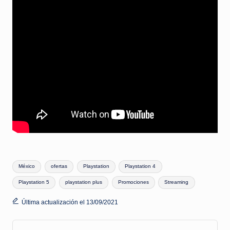
Etiquetas:
México
ofertas
Playstation
Playstation 4
Playstation 5
playstation plus
Promociones
Streaming
Última actualización el 13/09/2021