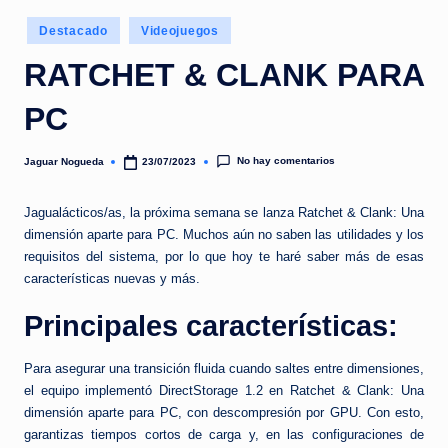
e
Publicado
d
Destacado
Videojuegos
en
a
RATCHET & CLANK PARA
PC
No hay comentarios
Jaguar Nogueda
23/07/2023
Publicado
por
Jagualácticos/as, la próxima semana se lanza Ratchet & Clank: Una
dimensión aparte para PC. Muchos aún no saben las utilidades y los
requisitos del sistema, por lo que hoy te haré saber más de esas
características nuevas y más.
Principales características:
Para asegurar una transición fluida cuando saltes entre dimensiones,
el equipo implementó DirectStorage 1.2 en Ratchet & Clank: Una
dimensión aparte para PC, con descompresión por GPU. Con esto,
garantizas tiempos cortos de carga y, en las configuraciones de