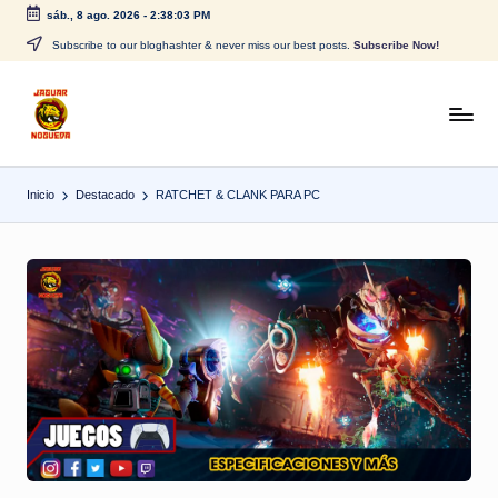
sáb., 8 ago. 2026
-
2:38:03 PM
Saltar
Subscribe to our bloghashter & never miss our best posts.
Subscribe Now!
al
contenido
J
CONTENIDO
PARA
a
TODOS
Inicio
Destacado
RATCHET & CLANK PARA PC
g
u
a
r
N
o
g
u