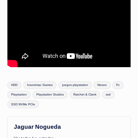
Etiquetas:
HDD
Insomniac Games
juegos playstation
Nixxes
Pc
Playstation
Playstation Stuidos
Ratchet & Clank
ssd
SSD NVMe PCIe
Jaguar Nogueda