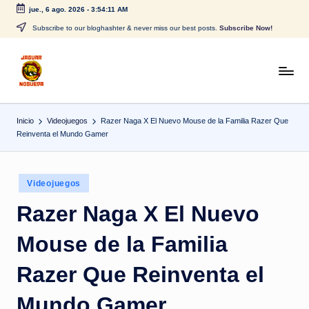
jue., 6 ago. 2026
-
3:54:11 AM
Saltar
Subscribe to our bloghashter & never miss our best posts.
Subscribe Now!
al
contenido
J
CONTENIDO
PARA
a
TODOS
Inicio
Videojuegos
Razer Naga X El Nuevo Mouse de la Familia Razer Que
g
Reinventa el Mundo Gamer
u
a
Publicado
Videojuegos
r
en
Razer Naga X El Nuevo
N
Mouse de la Familia
o
g
Razer Que Reinventa el
u
Mundo Gamer