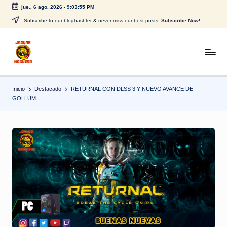
jue., 6 ago. 2026
-
9:03:55 PM
Saltar
Subscribe to our bloghashter & never miss our best posts.
Subscribe Now!
al
contenido
J
CONTENIDO
PARA
a
TODOS
Inicio
Destacado
RETURNAL CON DLSS 3 Y NUEVO AVANCE DE
g
GOLLUM
u
a
r
N
o
g
u