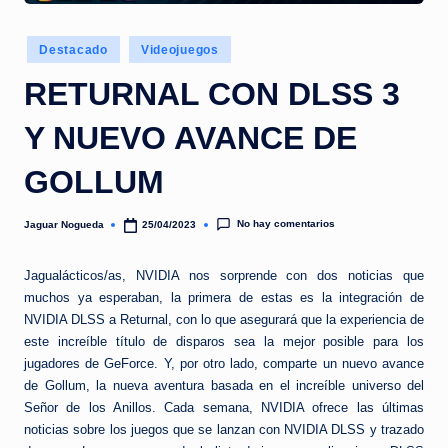
e
d
Publicado
Destacado
Videojuegos
a
en
RETURNAL CON DLSS 3
Y NUEVO AVANCE DE
GOLLUM
No hay comentarios
Jaguar Nogueda
25/04/2023
Publicado
por
Jagualácticos/as, NVIDIA nos sorprende con dos noticias que
muchos ya esperaban, la primera de estas es la integración de
NVIDIA DLSS a Returnal, con lo que asegurará que la experiencia de
este increíble título de disparos sea la mejor posible para los
jugadores de GeForce. Y, por otro lado, comparte un nuevo avance
de Gollum, la nueva aventura basada en el increíble universo del
Señor de los Anillos. Cada semana, NVIDIA ofrece las últimas
noticias sobre los juegos que se lanzan con NVIDIA DLSS y trazado