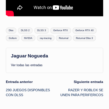
Etiquetas:
Dlss
DLSS 2
DLSS 3
Geforce RTX
Geforce RTX 40
Gollum
NVIDIA
ray-tracing
Returnal
Returnal Dlss 3
Jaguar Nogueda
Ver todas las entradas
Navegación
Entrada anterior
Siguiente entrada
290 JUEGOS DISPONIBLES
RAZER Y ROBLOX SE
de
CON DLSS
UNEN PARA PERIFERICOS
entradas