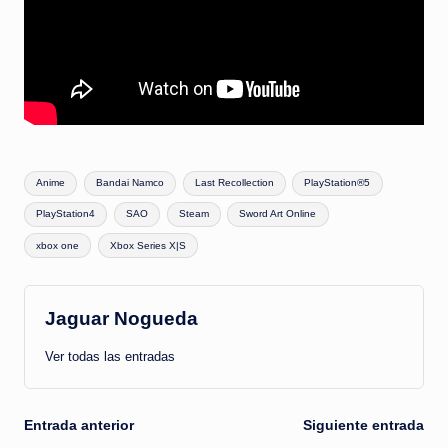
Etiquetas:
Anime
Bandai Namco
Last Recollection
PlayStation®5
PlayStation4
SAO
Steam
Sword Art Online
xbox one
Xbox Series X|S
Jaguar Nogueda
Ver todas las entradas
Navegación
Entrada anterior
Siguiente entrada