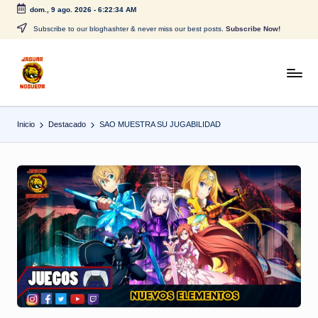
dom., 9 ago. 2026
-
6:22:34 AM
Saltar
Subscribe to our bloghashter & never miss our best posts.
Subscribe Now!
al
contenido
J
CONTENIDO
PARA
a
TODOS
Inicio
Destacado
SAO MUESTRA SU JUGABILIDAD
g
u
a
r
N
o
g
u