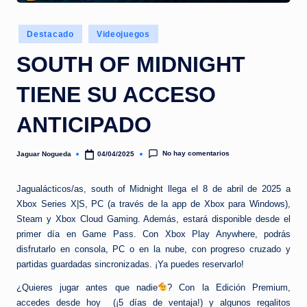
e
d
Publicado
Destacado
Videojuegos
a
en
SOUTH OF MIDNIGHT
TIENE SU ACCESO
ANTICIPADO
No hay comentarios
Jaguar Nogueda
04/04/2025
Publicado
por
Jagualácticos/as, south of Midnight llega el 8 de abril de 2025 a
Xbox Series X|S, PC (a través de la app de Xbox para Windows),
Steam y Xbox Cloud Gaming. Además, estará disponible desde el
primer día en Game Pass. Con Xbox Play Anywhere, podrás
disfrutarlo en consola, PC o en la nube, con progreso cruzado y
partidas guardadas sincronizadas. ¡Ya puedes reservarlo!
¿Quieres jugar antes que nadie
? Con la Edición Premium,
accedes desde hoy (¡5 días de ventaja!) y algunos regalitos