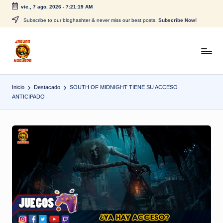
vie., 7 ago. 2026
-
7:21:19 AM
Saltar
Subscribe to our bloghashter & never miss our best posts.
Subscribe Now!
al
contenido
J
CONTENIDO
PARA
a
TODOS
Inicio
Destacado
SOUTH OF MIDNIGHT TIENE SU ACCESO
g
ANTICIPADO
u
a
r
N
o
g
u