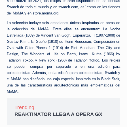
e
4 de marzo de 2021, los relojes estarán disponibles en las tiendas
Swatch de todo el mundo y en swatch.com, así como en las tiendas
d
del MoMA y en store.moma.org.
a
La selección incluye seis creaciones únicas inspiradas en obras de
la colección del MoMA. Entre ellas se encuentran: La Noche
Estrellada (1889) de Vincent van Gogh, Esperanza, II (1907-1908) de
Gustav Klimt, El Sueño (1910) de Henri Rousseau, Composición en
Oval with Color Planes 1 (1914) de Piet Mondrian, The City and
Design, The Wonders of Life on Earth, Isamu Kurita (1966) by
Tadanori Yokoo, y New York (1968) de Tadanori Yokoo. Los relojes
se pueden comprar por separado o en una edición para
coleccionistas. Además, en la edición para coleccionistas, Swatch y
el MoMA han diseñado una caja especial inspirada en la Blade Stair,
una de las características arquitectónicas más emblemáticas del
MoMA.
Trending
REAKTINATOR LLEGA A OPERA GX