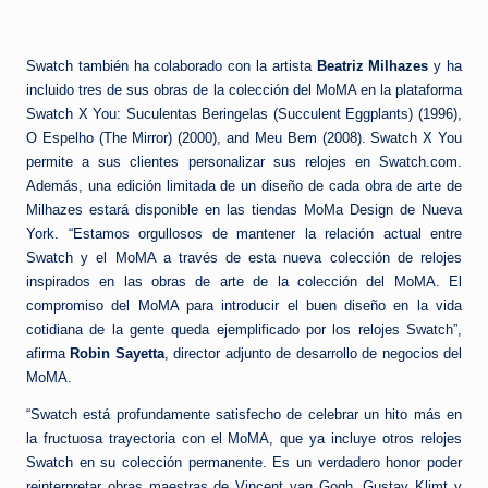
Swatch también ha colaborado con la artista
Beatriz Milhazes
y ha
incluido tres de sus obras de la colección del MoMA en la plataforma
Swatch X You: Suculentas Beringelas (Succulent Eggplants) (1996),
O Espelho (The Mirror) (2000), and Meu Bem (2008). Swatch X You
permite a sus clientes personalizar sus relojes en Swatch.com.
Además, una edición limitada de un diseño de cada obra de arte de
Milhazes estará disponible en las tiendas MoMa Design de Nueva
York. “Estamos orgullosos de mantener la relación actual entre
Swatch y el MoMA a través de esta nueva colección de relojes
inspirados en las obras de arte de la colección del MoMA. El
compromiso del MoMA para introducir el buen diseño en la vida
cotidiana de la gente queda ejemplificado por los relojes Swatch”,
afirma
Robin Sayetta
, director adjunto de desarrollo de negocios del
MoMA.
“Swatch está profundamente satisfecho de celebrar un hito más en
la fructuosa trayectoria con el MoMA, que ya incluye otros relojes
Swatch en su colección permanente. Es un verdadero honor poder
reinterpretar obras maestras de Vincent van Gogh, Gustav Klimt y