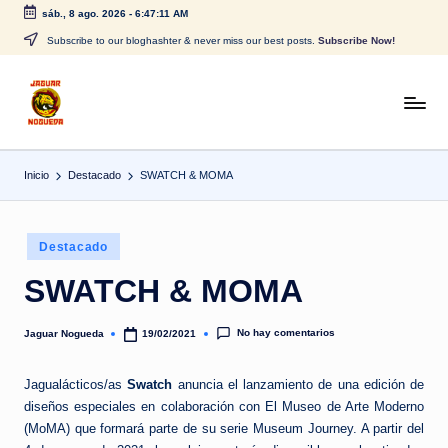
sáb., 8 ago. 2026
-
6:47:11 AM
Saltar
Subscribe to our bloghashter & never miss our best posts.
Subscribe Now!
al
contenido
J
CONTENIDO
PARA
a
TODOS
Inicio
Destacado
SWATCH & MOMA
g
u
Publicado
a
Destacado
en
r
SWATCH & MOMA
N
No hay comentarios
Jaguar Nogueda
19/02/2021
Publicado
o
por
g
Jagualácticos/as
Swatch
anuncia el lanzamiento de una edición de
diseños especiales en colaboración con El Museo de Arte Moderno
u
(MoMA) que formará parte de su serie Museum Journey. A partir del