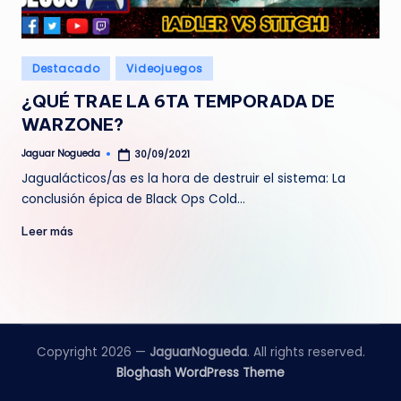
e
d
Publicado
Destacado
Videojuegos
a
en
¿QUÉ TRAE LA 6TA TEMPORADA DE
WARZONE?
Jaguar Nogueda
30/09/2021
Publicado
por
Jagualácticos/as es la hora de destruir el sistema: La
conclusión épica de Black Ops Cold…
Leer más
Copyright 2026 —
JaguarNogueda
. All rights reserved.
Bloghash WordPress Theme