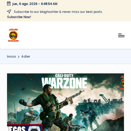
jue., 6 ago. 2026
-
6:48:54 AM
Saltar
Subscribe to our bloghashter & never miss our best posts.
Subscribe Now!
al
contenido
J
CONTENIDO
PARA
a
TODOS
Inicio
Adler
g
u
a
r
N
o
g
u