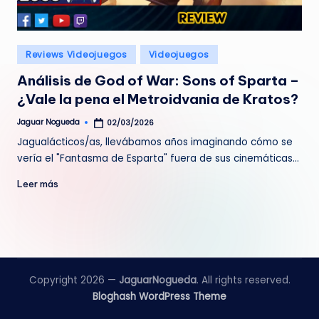
e
d
Publicado
Reviews Videojuegos
Videojuegos
a
en
Análisis de God of War: Sons of Sparta –
¿Vale la pena el Metroidvania de Kratos?
Jaguar Nogueda
02/03/2026
Publicado
por
Jagualácticos/as, llevábamos años imaginando cómo se
vería el "Fantasma de Esparta" fuera de sus cinemáticas…
Leer más
Copyright 2026 —
JaguarNogueda
. All rights reserved.
Bloghash WordPress Theme