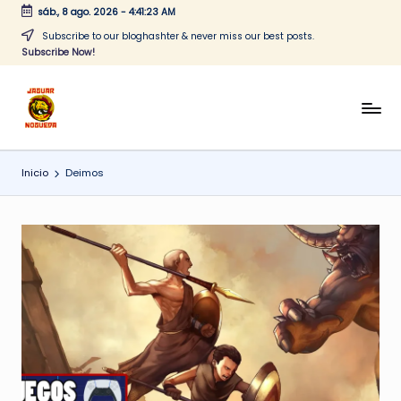
sáb., 8 ago. 2026
-
4:41:23 AM
Saltar
Subscribe to our bloghashter & never miss our best posts.
Subscribe Now!
al
contenido
J
CONTENIDO
PARA
a
TODOS
Inicio
Deimos
g
u
a
r
N
o
g
u