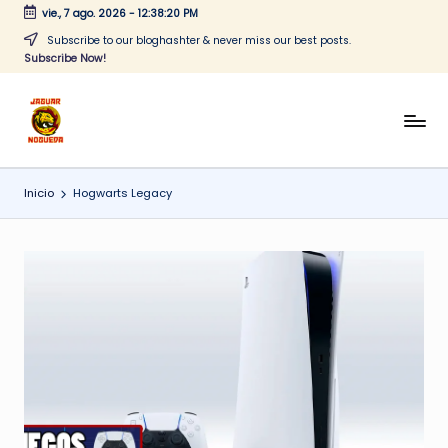
vie., 7 ago. 2026
-
12:38:20 PM
Saltar
Subscribe to our bloghashter & never miss our best posts.
Subscribe Now!
al
contenido
J
CONTENIDO
PARA
a
TODOS
Inicio
Hogwarts Legacy
g
u
a
r
N
o
g
u