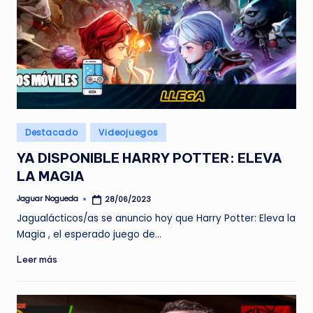
Publicado
Destacado
Videojuegos
en
YA DISPONIBLE HARRY POTTER: ELEVA
LA MAGIA
Jaguar Nogueda
28/06/2023
Publicado
por
Jagualácticos/as se anuncio hoy que Harry Potter: Eleva la
Magia , el esperado juego de…
Leer más