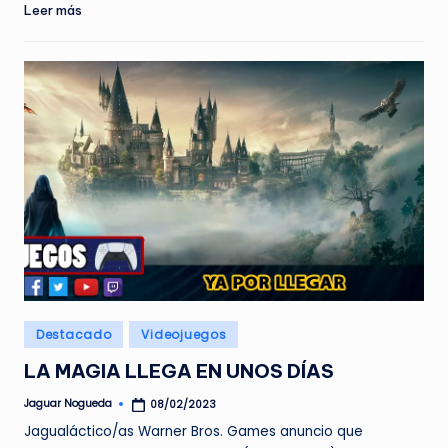
Leer más
Publicado
Destacado
Videojuegos
en
LA MAGIA LLEGA EN UNOS DÍAS
Jaguar Nogueda
08/02/2023
Publicado
por
Jagualáctico/as Warner Bros. Games anuncio que