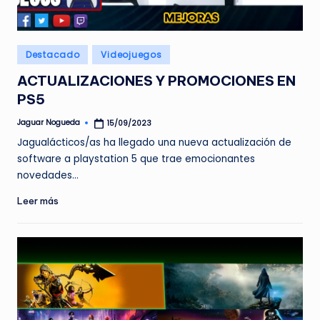
e
d
Publicado
Destacado
Videojuegos
a
en
ACTUALIZACIONES Y PROMOCIONES EN
PS5
Jaguar Nogueda
15/09/2023
Publicado
por
Jagualácticos/as ha llegado una nueva actualización de
software a playstation 5 que trae emocionantes
novedades…
Leer más