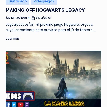
Publicado
Destacado
Videojuegos
en
MAKING OFF HOGWARTS LEGACY
Jaguar Nogueda
08/01/2023
Publicado
por
Jagualácticos/as, el próximo juego Hogwarts Legacy,
cuyo lanzamiento está previsto para el 10 de febrero…
Leer más