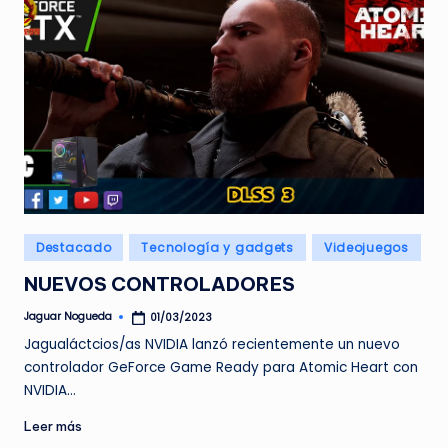
Publicado
Destacado
Tecnología y gadgets
Videojuegos
en
NUEVOS CONTROLADORES
Jaguar Nogueda
01/03/2023
Publicado
por
Jagualáctcios/as NVIDIA lanzó recientemente un nuevo
controlador GeForce Game Ready para Atomic Heart con
NVIDIA…
Leer más