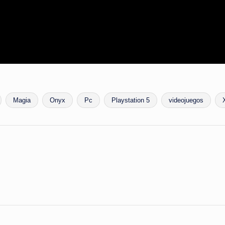
Magia
Onyx
Pc
Playstation 5
videojuegos