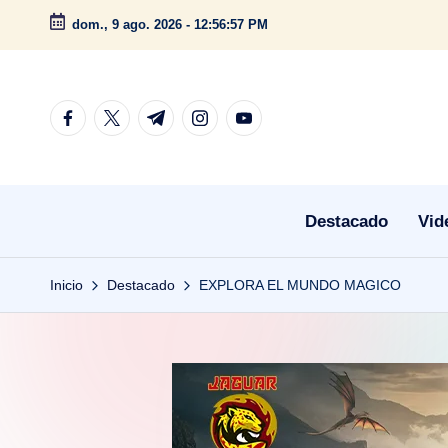
dom., 9 ago. 2026
-
12:56:58 PM
Saltar
al
contenido
facebook.com
twitter.com
t.me
instagram.com
youtube.com
Destacado
Vid
Inicio
Destacado
EXPLORA EL MUNDO MAGICO