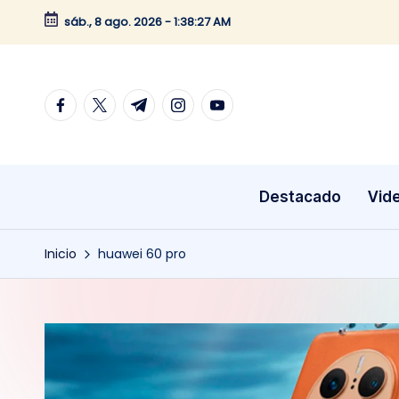
sáb., 8 ago. 2026
-
1:38:27 AM
Saltar
al
contenido
facebook.com
twitter.com
t.me
instagram.com
youtube.com
Destacado
Vid
Inicio
huawei 60 pro