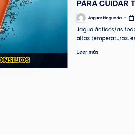
PARA CUIDAR 
g
u
Jaguar Nogueda
Publicado
por
Jagualácticos/as tod
e
altas temperaturas, e
d
Leer más
a