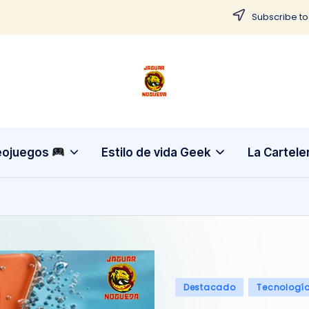
Subscribe to
J
CONTENIDO
PARA
a
TODOS
g
eojuegos
Estilo de vida Geek
La Cartele
u
a
r
N
Publicado
Destacado
Tecnologí
o
en