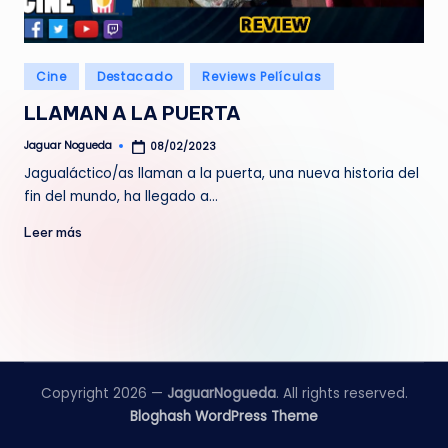
e
d
Publicado
Cine
Destacado
Reviews Películas
a
en
LLAMAN A LA PUERTA
Jaguar Nogueda
08/02/2023
Publicado
por
Jagualáctico/as llaman a la puerta, una nueva historia del
fin del mundo, ha llegado a…
Leer más
Copyright 2026 —
JaguarNogueda
. All rights reserved.
Bloghash WordPress Theme