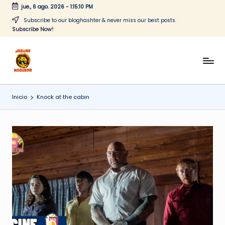
jue., 6 ago. 2026
-
1:15:10 PM
Saltar
Subscribe to our bloghashter & never miss our best posts.
Subscribe Now!
al
contenido
J
CONTENIDO
PARA
a
TODOS
Inicio
Knock at the cabin
g
u
a
r
N
o
g
u