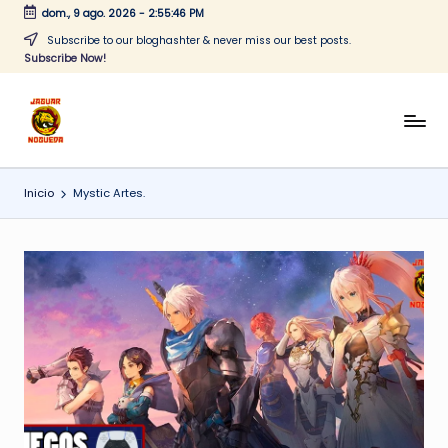
dom., 9 ago. 2026
-
2:55:46 PM
Saltar
Subscribe to our bloghashter & never miss our best posts.
Subscribe Now!
al
contenido
J
CONTENIDO
PARA
a
TODOS
Inicio
Mystic Artes.
g
u
a
r
N
o
g
u