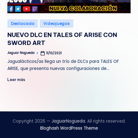
e
d
Publicado
Destacado
Videojuegos
a
en
NUEVO DLC EN TALES OF ARISE CON
SWORD ART
Jaguar Nogueda
11/10/2021
Publicado
por
Jagualácticos/as llega un trío de DLCs para TALES OF
ARISE, que presenta nuevas configuraciones de…
Leer más
Copyright 2026 —
JaguarNogueda
. All rights reserved.
Bloghash WordPress Theme