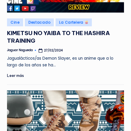
e
d
Publicado
Cine
Destacado
La Cartelera
a
en
KIMETSU NO YAIBA TO THE HASHIRA
TRAINING
Jaguar Nogueda
27/02/2024
Publicado
por
Jagualácticos/as Demon Slayer, es un anime que a lo
largo de los años se ha…
Leer más