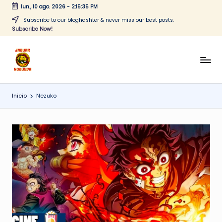
lun., 10 ago. 2026
-
2:15:35 PM
Saltar
Subscribe to our bloghashter & never miss our best posts.
Subscribe Now!
al
contenido
J
CONTENIDO
PARA
a
TODOS
Inicio
Nezuko
g
u
a
r
N
o
g
u