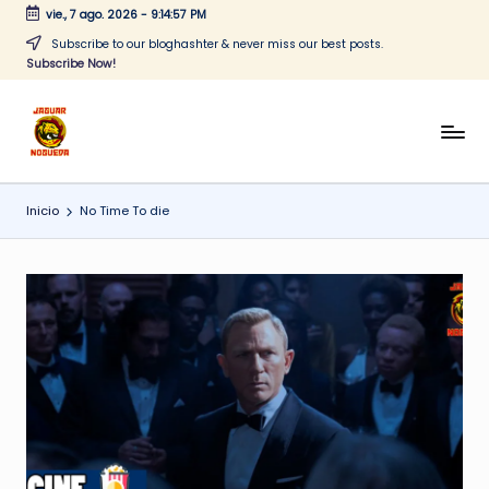
vie., 7 ago. 2026
-
9:14:57 PM
Saltar
Subscribe to our bloghashter & never miss our best posts.
Subscribe Now!
al
contenido
J
CONTENIDO
PARA
a
TODOS
Inicio
No Time To die
g
u
a
r
N
o
g
u