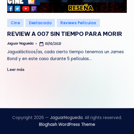
e
d
Publicado
Cine
Destacado
Reviews Películas
a
en
REVIEW A 007 SIN TIEMPO PARA MORIR
Jaguar Nogueda
01/10/2021
Publicado
por
Jagualácticos/as, cada cierto tiempo tenemos un James
Bond y en este caso durante 5 películas…
Leer más
Copyright 2026 —
JaguarNogueda
. All rights reserved.
Bloghash WordPress Theme