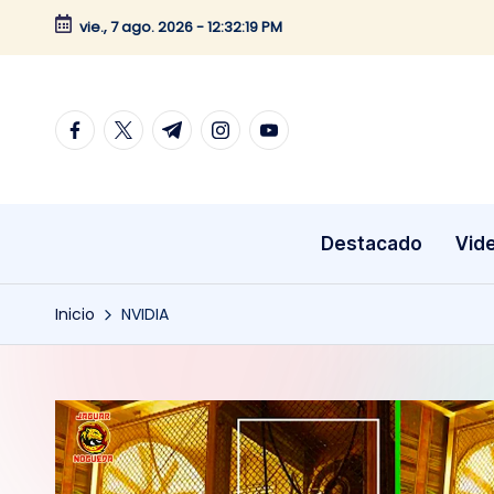
vie., 7 ago. 2026
-
12:32:20 PM
Saltar
al
contenido
facebook.com
twitter.com
t.me
instagram.com
youtube.com
Destacado
Vid
Inicio
NVIDIA