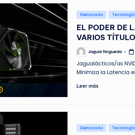
Publicado
Destacado
Tecnologí
en
EL PODER DE 
VARIOS TÍTUL
Jaguar Nogueda
Publicado
por
Jagualácticos/as NVID
Minimiza la Latencia e
Leer más
Publicado
Destacado
Tecnologí