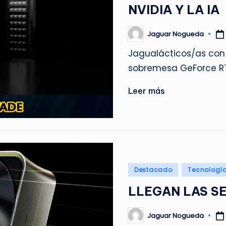
en
NVIDIA Y LA IA
Jaguar Nogueda
Publicado
por
Jagualácticos/as con 
sobremesa GeForce R
Leer más
Publicado
Destacado
Tecnologí
en
LLEGAN LAS SE
Jaguar Nogueda
Publicado