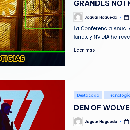
GRANDES NOTI
g
u
Jaguar Nogueda
Publicado
por
La Conferencia Anual 
e
lunes, y NVIDIA ha rev
d
Leer más
a
Publicado
Destacado
Tecnologí
en
DEN OF WOLVE
Jaguar Nogueda
Publicado
por