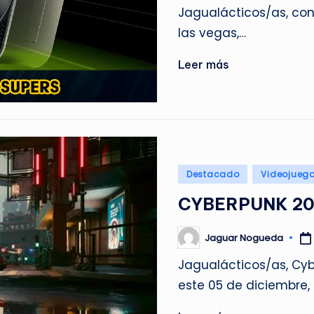
por
Jagualácticos/as, con
las vegas,…
Leer más
Publicado
Destacado
Videojueg
en
CYBERPUNK 20
Jaguar Nogueda
Publicado
por
Jagualácticos/as, Cybe
este 05 de diciembre, 