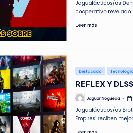
Jagualácticos/as Den 
cooperativo revelado
Leer más
Publicado
Destacado
Tecnologí
en
REFLEX Y DLSS
Jaguar Nogueda
Publicado
por
Jagualácticos/as Brot
Empires' reciben mejo
Leer más