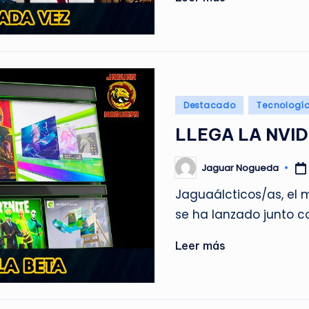
Publicado
Destacado
Tecnologí
en
LLEGA LA NVID
Jaguar Nogueda
Publicado
por
Jaguaálcticos/as, el
se ha lanzado junto co
Leer más