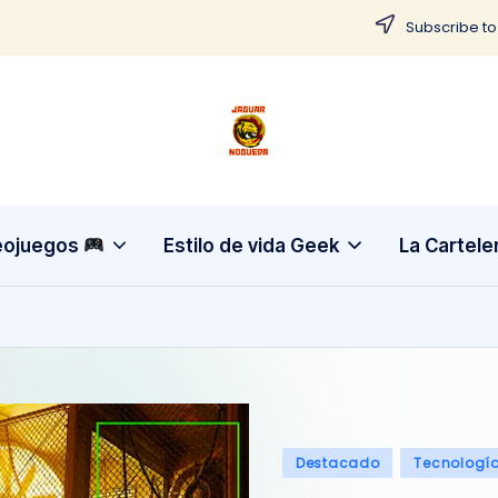
Subscribe to
J
CONTENIDO
PARA
a
TODOS
g
eojuegos
Estilo de vida Geek
La Cartele
u
a
r
N
Publicado
Destacado
Tecnologí
o
en