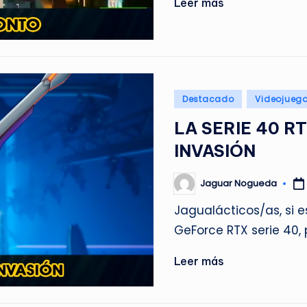
Leer más
Publicado
Destacado
Videojueg
en
LA SERIE 40 R
INVASIÓN
Jaguar Nogueda
Publicado
por
Jagualácticos/as, si e
GeForce RTX serie 40,
Leer más