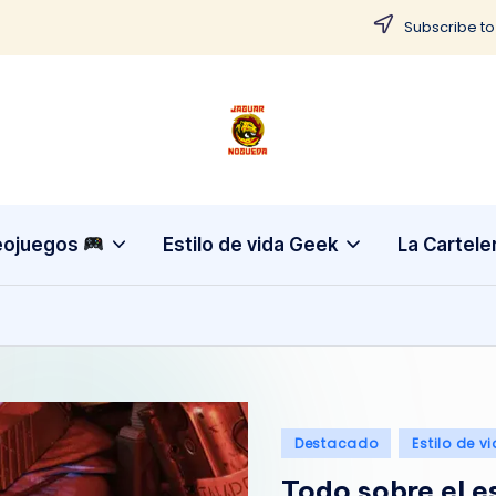
Subscribe to
J
CONTENIDO
PARA
a
TODOS
g
eojuegos
Estilo de vida Geek
La Cartele
u
a
r
N
Publicado
Destacado
Estilo de v
o
en
Todo sobre el e