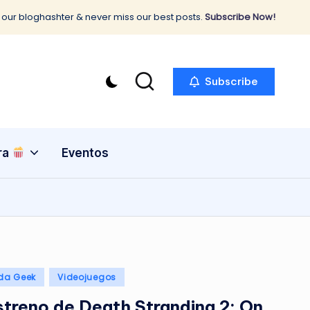
 our bloghashter & never miss our best posts.
Subscribe Now!
Subscribe
ra
Eventos
ida Geek
Videojuegos
streno de Death Stranding 2: On