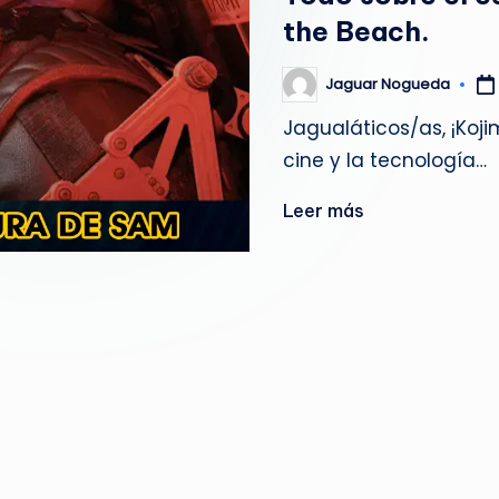
g
the Beach.
u
Jaguar Nogueda
Publicado
por
e
Jagualáticos/as, ¡Koj
cine y la tecnología…
d
a
Leer más