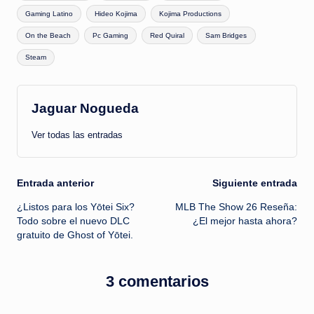
Gaming Latino
Hideo Kojima
Kojima Productions
On the Beach
Pc Gaming
Red Quiral
Sam Bridges
Steam
Jaguar Nogueda
Ver todas las entradas
Navegación
Entrada anterior
Siguiente entrada
¿Listos para los Yōtei Six?
MLB The Show 26 Reseña:
de
Todo sobre el nuevo DLC
¿El mejor hasta ahora?
gratuito de Ghost of Yōtei.
entradas
3 comentarios