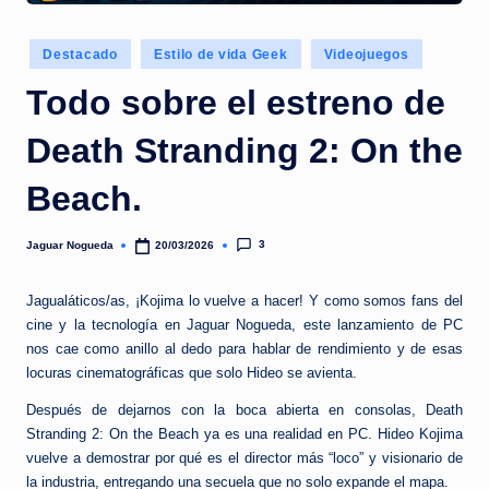
e
d
Publicado
Destacado
Estilo de vida Geek
Videojuegos
a
en
Todo sobre el estreno de
Death Stranding 2: On the
Beach.
3
Jaguar Nogueda
20/03/2026
Publicado
por
Jagualáticos/as, ¡Kojima lo vuelve a hacer! Y como somos fans del
cine y la tecnología en Jaguar Nogueda, este lanzamiento de PC
nos cae como anillo al dedo para hablar de rendimiento y de esas
locuras cinematográficas que solo Hideo se avienta.
Después de dejarnos con la boca abierta en consolas, Death
Stranding 2: On the Beach ya es una realidad en PC. Hideo Kojima
vuelve a demostrar por qué es el director más “loco” y visionario de
la industria, entregando una secuela que no solo expande el mapa.