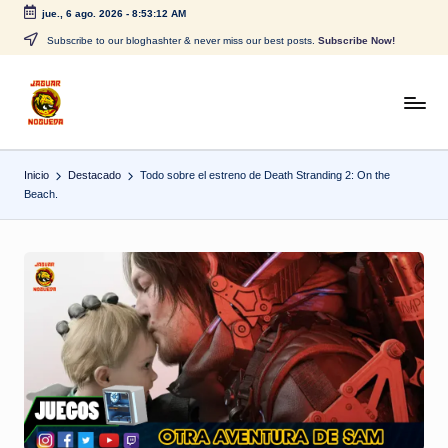
jue., 6 ago. 2026
-
8:53:12 AM
Saltar
Subscribe to our bloghashter & never miss our best posts.
Subscribe Now!
al
contenido
J
CONTENIDO
PARA
a
TODOS
Inicio
Destacado
Todo sobre el estreno de Death Stranding 2: On the
g
Beach.
u
a
r
N
o
g
u