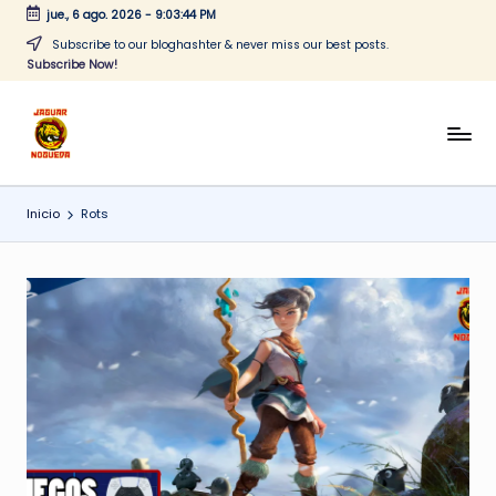
jue., 6 ago. 2026
-
9:03:45 PM
Saltar
Subscribe to our bloghashter & never miss our best posts.
Subscribe Now!
al
contenido
J
CONTENIDO
PARA
a
TODOS
Inicio
Rots
g
u
a
r
N
o
g
u