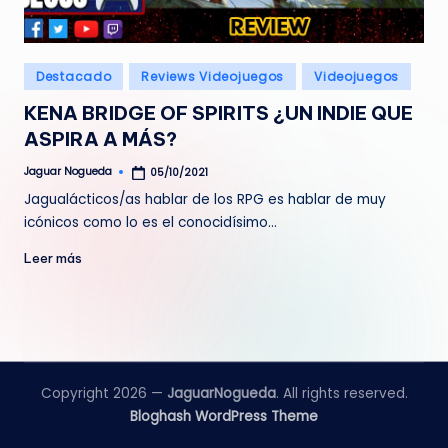
e
d
Publicado
Destacado
Reviews Videojuegos
Videojuegos
a
en
KENA BRIDGE OF SPIRITS ¿UN INDIE QUE
ASPIRA A MÁS?
Jaguar Nogueda
05/10/2021
Publicado
por
Jagualácticos/as hablar de los RPG es hablar de muy
icónicos como lo es el conocidísimo…
Leer más
Copyright 2026 —
JaguarNogueda
. All rights reserved.
Bloghash WordPress Theme