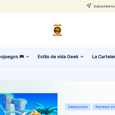
Subscribe to
J
CONTENIDO
PARA
a
TODOS
g
eojuegos
Estilo de vida Geek
La Cartele
u
a
r
N
Publicado
Destacado
Reviews Vi
o
en