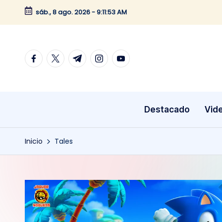
sáb., 8 ago. 2026
-
9:11:54 AM
Saltar
al
contenido
facebook.com
twitter.com
t.me
instagram.com
youtube.com
Destacado
Vid
Inicio
Tales