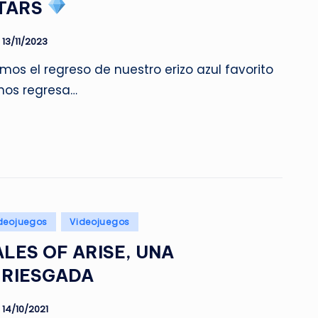
STARS
13/11/2023
os el regreso de nuestro erizo azul favorito
nos regresa…
deojuegos
Videojuegos
LES OF ARISE, UNA
RRIESGADA
14/10/2021