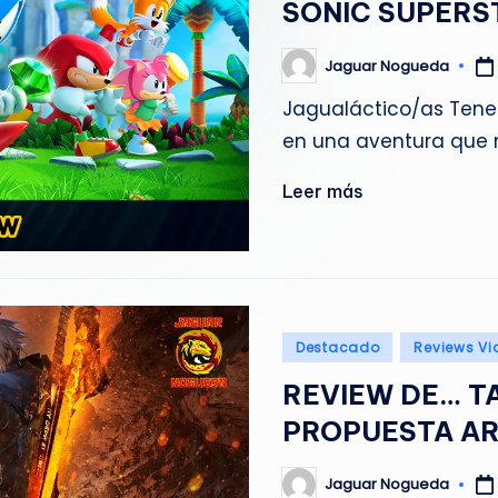
SONIC SUPER
g
u
Jaguar Nogueda
Publicado
por
Jagualáctico/as Tenem
e
en una aventura que 
d
Leer más
a
Publicado
Destacado
Reviews Vi
en
REVIEW DE… TA
PROPUESTA A
Jaguar Nogueda
Publicado