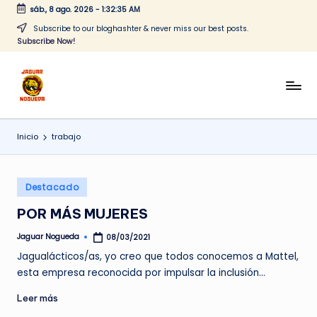
sáb., 8 ago. 2026
-
1:32:35 AM
Saltar
Subscribe to our bloghashter & never miss our best posts.
Subscribe Now!
al
contenido
J
CONTENIDO
PARA
a
TODOS
Inicio
trabajo
g
u
Publicado
a
Destacado
en
r
POR MÁS MUJERES
N
Jaguar Nogueda
08/03/2021
Publicado
por
o
Jagualácticos/as, yo creo que todos conocemos a Mattel,
esta empresa reconocida por impulsar la inclusión…
g
Leer más
u