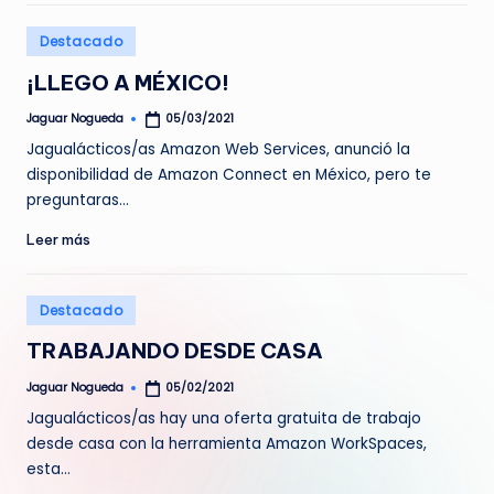
e
Publicado
Destacado
d
en
¡LLEGO A MÉXICO!
a
Jaguar Nogueda
05/03/2021
Publicado
por
Jagualácticos/as Amazon Web Services, anunció la
disponibilidad de Amazon Connect en México, pero te
preguntaras…
Leer más
Publicado
Destacado
en
TRABAJANDO DESDE CASA
Jaguar Nogueda
05/02/2021
Publicado
por
Jagualácticos/as hay una oferta gratuita de trabajo
desde casa con la herramienta Amazon WorkSpaces,
esta…