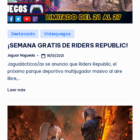
Publicado
Destacado
Videojuegos
en
¡SEMANA GRATIS DE RIDERS REPUBLIC!
Jaguar Nogueda
18/10/2021
Publicado
por
Jagualácticos/as se anuncio que Riders Republic, el
próximo parque deportivo multijugador masivo al aire
libre,…
Leer más