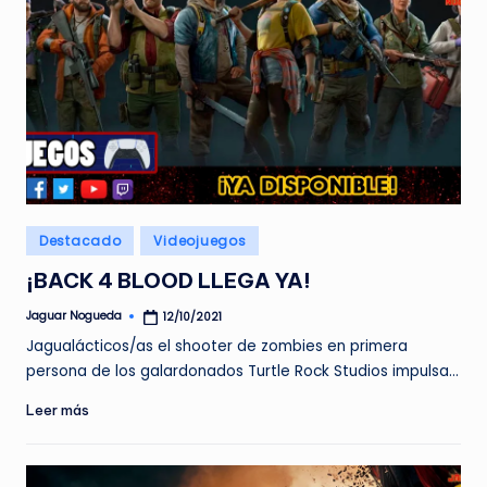
Publicado
Destacado
Videojuegos
en
¡BACK 4 BLOOD LLEGA YA!
Jaguar Nogueda
12/10/2021
Publicado
por
Jagualácticos/as el shooter de zombies en primera
persona de los galardonados Turtle Rock Studios impulsa…
Leer más