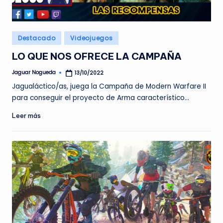
e
d
Publicado
Destacado
Videojuegos
a
en
LO QUE NOS OFRECE LA CAMPAÑA
Jaguar Nogueda
13/10/2022
Publicado
por
Jagualáctico/as, juega la Campaña de Modern Warfare II
para conseguir el proyecto de Arma característico…
Leer más