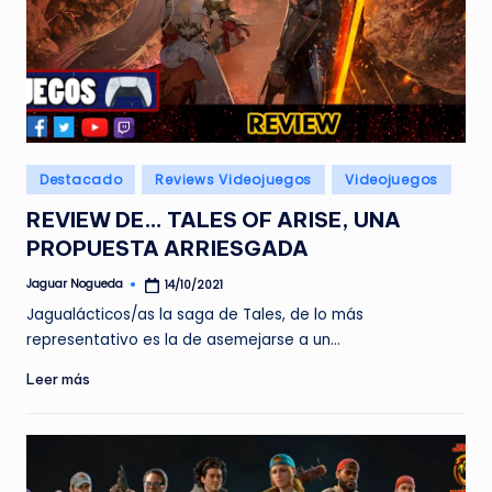
Publicado
Destacado
Reviews Videojuegos
Videojuegos
en
REVIEW DE… TALES OF ARISE, UNA
PROPUESTA ARRIESGADA
Jaguar Nogueda
14/10/2021
Publicado
por
Jagualácticos/as la saga de Tales, de lo más
representativo es la de asemejarse a un…
Leer más