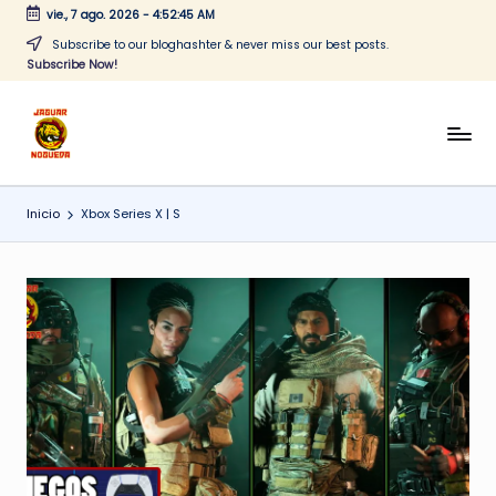
vie., 7 ago. 2026
-
4:52:45 AM
Saltar
Subscribe to our bloghashter & never miss our best posts.
Subscribe Now!
al
contenido
J
CONTENIDO
PARA
a
TODOS
Inicio
Xbox Series X | S
g
u
a
r
N
o
g
u