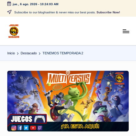
jue., 6 ago. 2026
-
10:24:04 AM
Saltar
Subscribe to our bloghashter & never miss our best posts.
Subscribe Now!
al
contenido
J
CONTENIDO
PARA
a
TODOS
Inicio
Destacado
TENEMOS TEMPORADA 2
g
u
a
r
N
o
g
u