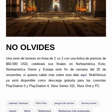
NO OLVIDES
Una serie de torneos en línea de 2 vs 2 con una bolsa de premios de
$60.000 USD, celebrará sus finales en Norteamérica Este,
Norteamérica Oeste y Europa este fin de semana del 20 de
noviembre, si quieres saber más sobre esto dale
aquí
. MultiVersus
ya está disponible como descarga gratuita para las consolas
PlayStation 5 y PlayStation 4, Xbox Series X|S, Xbox One y PC.
Etiquetas:
batman Samurai
Fern Finn
juegos de tronos
looney tunes
marvin
Morty
Multiversus
Multiversus 2da temporada