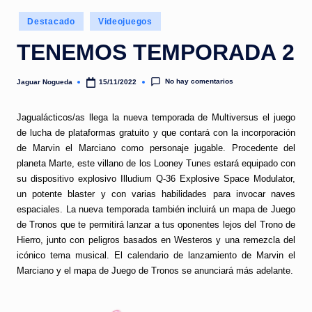
e
Publicado
d
Destacado
Videojuegos
en
a
TENEMOS TEMPORADA 2
No hay comentarios
Jaguar Nogueda
15/11/2022
Publicado
por
Jagualácticos/as llega la nueva temporada de Multiversus el juego
de lucha de plataformas gratuito y que contará con la incorporación
de Marvin el Marciano como personaje jugable. Procedente del
planeta Marte, este villano de los Looney Tunes estará equipado con
su dispositivo explosivo Illudium Q-36 Explosive Space Modulator,
un potente blaster y con varias habilidades para invocar naves
espaciales. La nueva temporada también incluirá un mapa de Juego
de Tronos que te permitirá lanzar a tus oponentes lejos del Trono de
Hierro, junto con peligros basados en Westeros y una remezcla del
icónico tema musical. El calendario de lanzamiento de Marvin el
Marciano y el mapa de Juego de Tronos se anunciará más adelante.