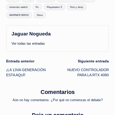
nintendo switch
Pc
Playstation 5
Tom y Jerry
WARNER BROS
Xbox
Jaguar Nogueda
Ver todas las entradas
Navegación
Entrada anterior
Siguiente entrada
¡LA 13VA GENERACIÓN
NUEVO CONTROLADOR
de
ESTA AQUÍ!
PARA LA RTX 4080
entradas
Comentarios
Aún no hay comentarios. ¿Por qué no comienzas el debate?