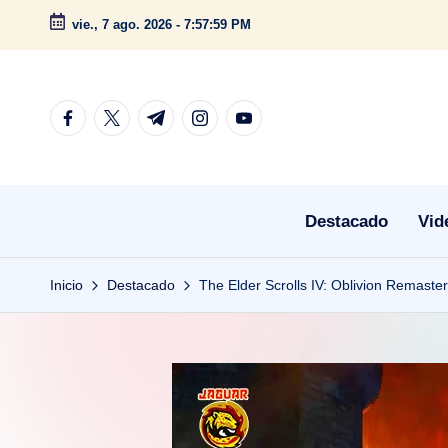
vie., 7 ago. 2026
-
7:58:01 PM
Saltar
al
contenido
facebook.com
twitter.com
t.me
instagram.com
youtube.com
Destacado
Vid
Inicio
Destacado
The Elder Scrolls IV: Oblivion Remaste