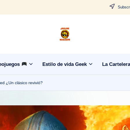
Subscri
J
CONTENIDO
PARA
a
TODOS
g
eojuegos
Estilo de vida Geek
La Carteler
u
red ¿Un clásico revivió?
a
r
N
o