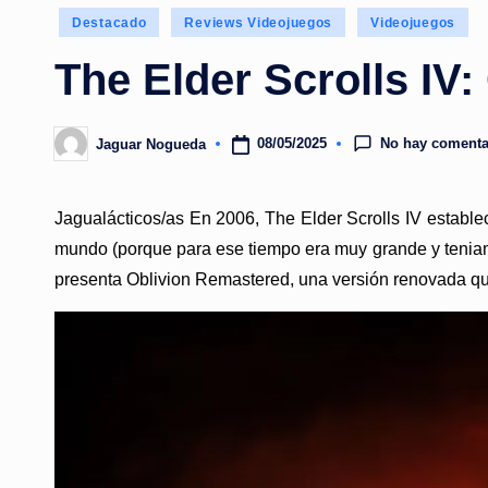
Publicado
Destacado
Reviews Videojuegos
Videojuegos
en
The Elder Scrolls IV
No hay comenta
08/05/2025
Jaguar Nogueda
Publicado
por
Jagualácticos/as En 2006, The Elder Scrolls IV establec
mundo (porque para ese tiempo era muy grande y teniam
presenta Oblivion Remastered, una versión renovada que