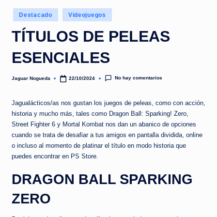
e
Publicado
d
Destacado
Videojuegos
en
a
TÍTULOS DE PELEAS
ESENCIALES
No hay comentarios
Jaguar Nogueda
22/10/2024
Publicado
por
Jagualácticos/as nos gustan los juegos de peleas, como con acción,
historia y mucho más, tales como Dragon Ball: Sparking! Zero,
Street Fighter 6 y Mortal Kombat nos dan un abanico de opciones
cuando se trata de desafiar a tus amigos en pantalla dividida, online
o incluso al momento de platinar el título en modo historia que
puedes encontrar en PS Store.
DRAGON BALL SPARKING
ZERO