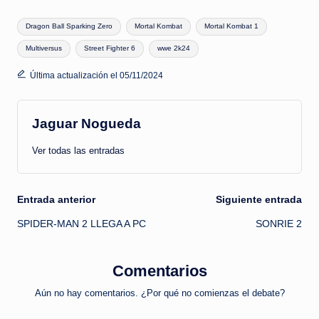
Etiquetas:
Dragon Ball Sparking Zero
Mortal Kombat
Mortal Kombat 1
Multiversus
Street Fighter 6
wwe 2k24
Última actualización el 05/11/2024
Jaguar Nogueda
Ver todas las entradas
Navegación
Entrada anterior
Siguiente entrada
SPIDER-MAN 2 LLEGA A PC
SONRIE 2
de
entradas
Comentarios
Aún no hay comentarios. ¿Por qué no comienzas el debate?