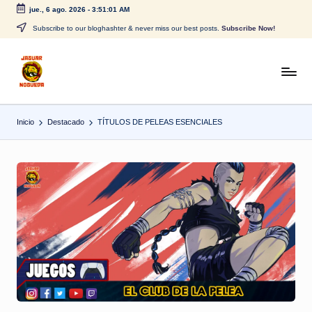
jue., 6 ago. 2026
-
3:51:01 AM
Saltar
Subscribe to our bloghashter & never miss our best posts.
Subscribe Now!
al
contenido
J
CONTENIDO
PARA
a
TODOS
Inicio
Destacado
TÍTULOS DE PELEAS ESENCIALES
g
u
a
r
N
o
g
u