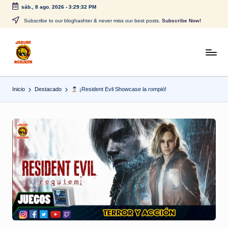
sáb., 8 ago. 2026
-
3:29:33 PM
Saltar
Subscribe to our bloghashter & never miss our best posts.
Subscribe Now!
al
contenido
J
CONTENIDO
PARA
a
TODOS
Inicio
Destacado
¡Resident Evil Showcase la rompió!
g
u
a
r
N
o
g
u