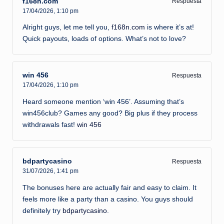
f168n.com
Respuesta
17/04/2026,
1:10 pm
Alright guys, let me tell you,
f168n.com
is where it’s at!
Quick payouts, loads of options. What’s not to love?
win 456
Respuesta
17/04/2026,
1:10 pm
Heard someone mention ‘win 456’. Assuming that’s
win456club? Games any good? Big plus if they process
withdrawals fast!
win 456
bdpartycasino
Respuesta
31/07/2026,
1:41 pm
The bonuses here are actually fair and easy to claim. It
feels more like a party than a casino. You guys should
definitely try
bdpartycasino
.