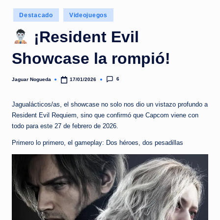
e
Publicado
d
Destacado
Videojuegos
en
a
¡Resident Evil
Showcase la rompió!
6
Jaguar Nogueda
17/01/2026
Publicado
por
Jagualácticos/as, el showcase no solo nos dio un vistazo profundo a
Resident Evil Requiem, sino que confirmó que Capcom viene con
todo para este 27 de febrero de 2026.
Primero lo primero, el gameplay: Dos héroes, dos pesadillas