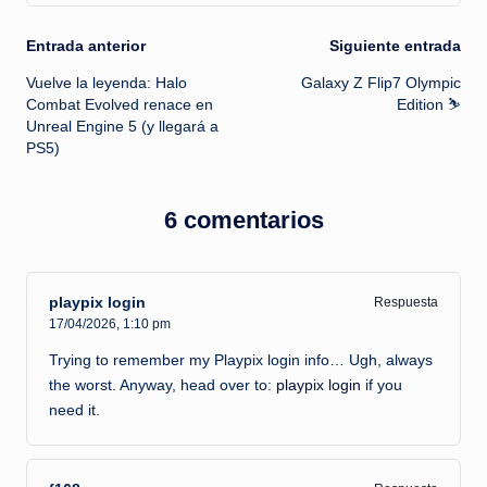
Navegación
Entrada anterior
Siguiente entrada
Vuelve la leyenda: Halo
Galaxy Z Flip7 Olympic
de
Combat Evolved renace en
Edition ⛷️
Unreal Engine 5 (y llegará a
entradas
PS5)
6 comentarios
playpix login
Respuesta
17/04/2026,
1:10 pm
Trying to remember my Playpix login info… Ugh, always
the worst. Anyway, head over to:
playpix login
if you
need it.