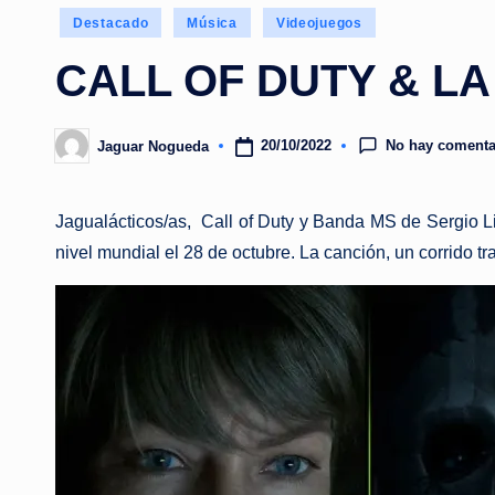
Publicado
Destacado
Música
Videojuegos
en
CALL OF DUTY & L
No hay comenta
20/10/2022
Jaguar Nogueda
Publicado
por
Jagualácticos/as, Call of Duty y Banda MS de Sergio Li
nivel mundial el 28 de octubre. La canción, un corrido 