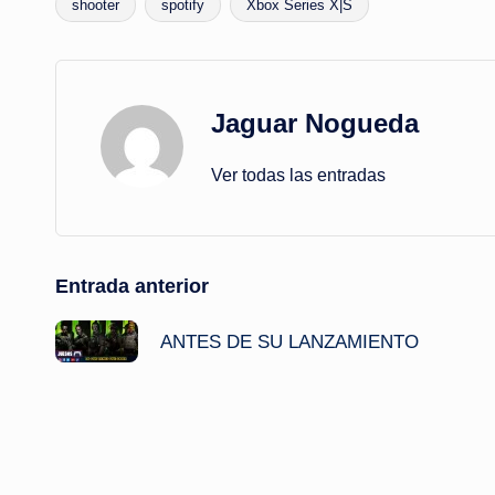
shooter
spotify
Xbox Series X|S
Jaguar Nogueda
Ver todas las entradas
Navegación
Entrada anterior
de
ANTES DE SU LANZAMIENTO
entradas