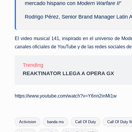
mercado hispano con
Modern Warfare II
”
Rodrigo Pérez, Senior Brand Manager Latin A
El video musical 141, inspirado en el universo de Mo
canales oficiales de YouTube y de las redes sociales de
Trending
REAKTINATOR LLEGA A OPERA GX
https://www.youtube.com/watch?v=Y6nn2inMi1w
Activision
banda ms
Call Of Duty
Call Of Duty 
Etiquetas: