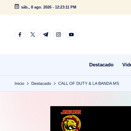
sáb., 8 ago. 2026
-
12:23:12 PM
Saltar
al
contenido
facebook.com
twitter.com
t.me
instagram.com
youtube.com
Destacado
Vid
Inicio
Destacado
CALL OF DUTY & LA BANDA MS