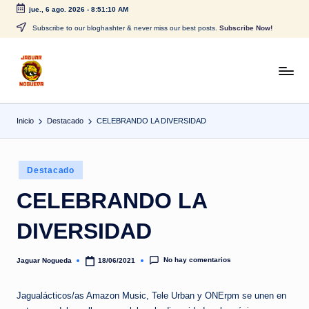
jue., 6 ago. 2026
-
8:51:10 AM
Saltar
Subscribe to our bloghashter & never miss our best posts.
Subscribe Now!
al
contenido
J
CONTENIDO
PARA
a
TODOS
Inicio
Destacado
CELEBRANDO LA DIVERSIDAD
g
u
Publicado
a
Destacado
en
r
CELEBRANDO LA
N
DIVERSIDAD
o
g
No hay comentarios
Jaguar Nogueda
18/06/2021
Publicado
por
u
Jagualácticos/as Amazon Music, Tele Urban y ONErpm se unen en