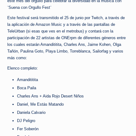
e
este mes del orgullo para celebrar la diversidad en la música con
¨Suena con Orgullo Fest¨
d
Este festival será transmitido el 25 de junio por Twitch, a través de
a
la aplicación de Amazon Music y a través de las pantallas de
TeleUrban (si esas que ves en el metrobus) y contará con la
participación de 22 artistas de ONErpm de diferentes géneros entre
los cuales estarán Amandititita, Charles Ans, Jaime Kohen, Olga
Tañón, Paulina Goto, Playa Limbo, Torreblanca, Sailorfag y varios
más como:
Elenco completo:
Amandititita
Boca Paila
Charles Ans + Aida Rojo Desert Niños
Daniel, Me Estás Matando
Daniela Calvario
DJ Peligro
Fer Soberón