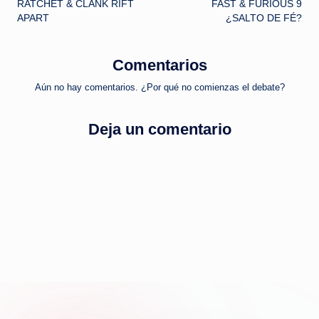
RATCHET & CLANK RIFT
FAST & FURIOUS 9
de
APART
¿SALTO DE FÉ?
entradas
Comentarios
Aún no hay comentarios. ¿Por qué no comienzas el debate?
Deja un comentario