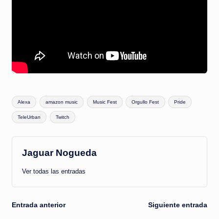
Etiquetas:
Alexa
amazon music
Music Fest
Orgullo Fest
Pride
TeleUrban
Twitch
Jaguar Nogueda
Ver todas las entradas
Navegación
Entrada anterior
Siguiente entrada